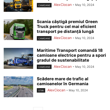
AlexCiocan
-
May 10, 2024
CAMIOANE
Scania câștigă premiul Green
Truck pentru cel mai eficient
transport pe distanță lungă
AlexCiocan
-
May 10, 2024
CAMIOANE
Maritime Transport comandă 18
camioane electrice pentru a spori
gradul de sustenabilitate
AlexCiocan
-
May 10, 2024
CAMIOANE
Scădere mare de trafic al
camioanelor în Germania
AlexCiocan
-
May 10, 2024
STIRI