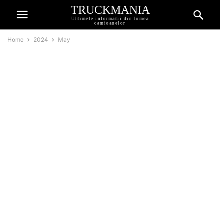
TRUCKMANIA
Ultimele informatii din lumea
camioanelor
Home
2024
May