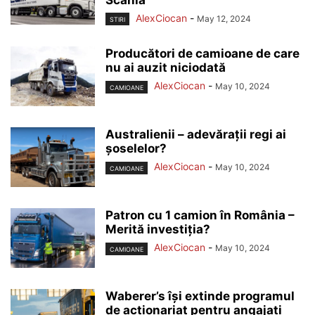
Scania
AlexCiocan
-
May 12, 2024
STIRI
Producători de camioane de care
nu ai auzit niciodată
AlexCiocan
-
May 10, 2024
CAMIOANE
Australienii – adevărații regi ai
șoselelor?
AlexCiocan
-
May 10, 2024
CAMIOANE
Patron cu 1 camion în România –
Merită investiția?
AlexCiocan
-
May 10, 2024
CAMIOANE
Waberer’s își extinde programul
de acționariat pentru angajați