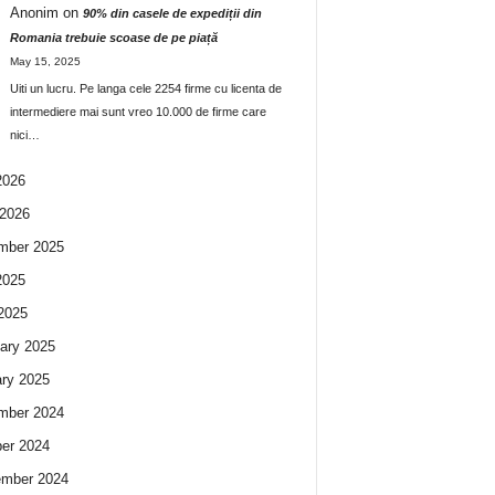
Anonim
on
90% din casele de expediții din
Romania trebuie scoase de pe piață
May 15, 2025
Uiti un lucru. Pe langa cele 2254 firme cu licenta de
intermediere mai sunt vreo 10.000 de firme care
nici…
2026
2026
mber 2025
2025
 2025
ary 2025
ry 2025
mber 2024
er 2024
ember 2024