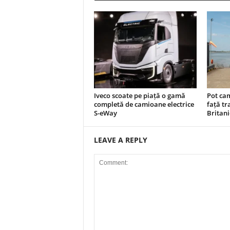
Iveco scoate pe piață o gamă
Pot cam
completă de camioane electrice
față tr
S-eWay
Britani
LEAVE A REPLY