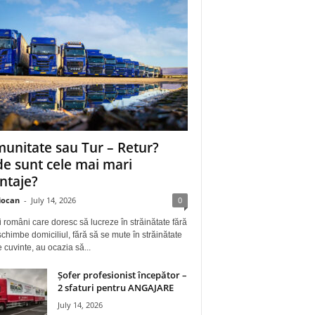
unitate sau Tur – Retur?
e sunt cele mai mari
ntaje?
iocan
-
July 14, 2026
0
i români care doresc să lucreze în străinătate fără
schimbe domiciliul, fără să se mute în străinătate
e cuvinte, au ocazia să...
Șofer profesionist începător –
2 sfaturi pentru ANGAJARE
July 14, 2026