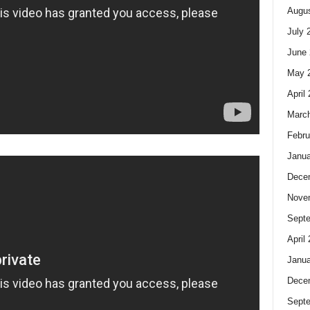
Augus
July 
June 
May 
April
Marc
Febru
Janua
Dece
Nove
Sept
April
Janua
Dece
Sept