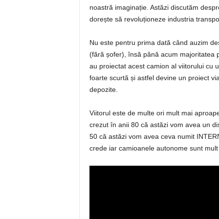
noastră imaginație. Astăzi discutăm despr
dorește să revoluționeze industria transpor
Nu este pentru prima dată când auzim d
(fără șofer), însă până acum majoritatea p
au proiectat acest camion al viitorului cu 
foarte scurtă și astfel devine un proiect vi
depozite.
Viitorul este de multe ori mult mai aproape
crezut în anii 80 că astăzi vom avea un d
50 că astăzi vom avea ceva numit INTERNE
crede iar camioanele autonome sunt mult 