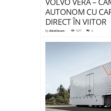
VOLVO VERA – CA
AUTONOM CU CAR
DIRECT ÎN VIITOR
By
AlexCiocan
-
1077
0