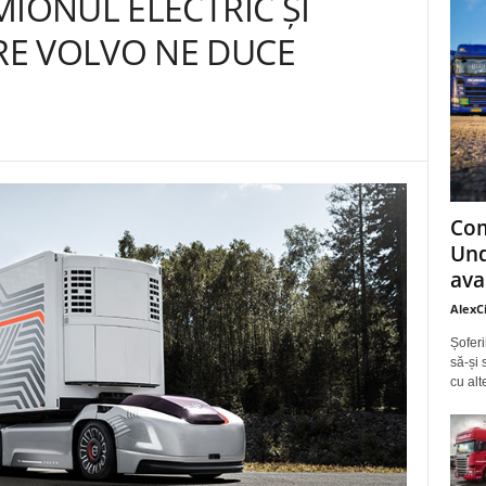
MIONUL ELECTRIC ȘI
E VOLVO NE DUCE
Com
Und
ava
AlexC
Șoferi
să-și 
cu alt