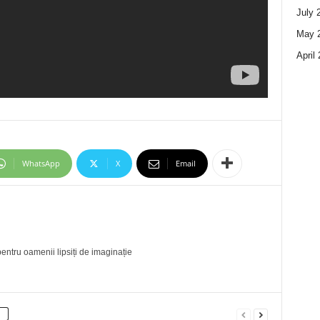
July 
May 
April
WhatsApp
X
Email
entru oamenii lipsiți de imaginație