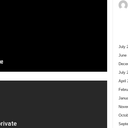
July 
June 
Dece
July 
April
Febru
Janua
Nove
Octob
Sept