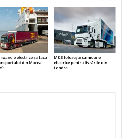
ioanele electrice să facă
M&S folosește camioane
ansportului din Marea
electrice pentru livrările din
e?
Londra