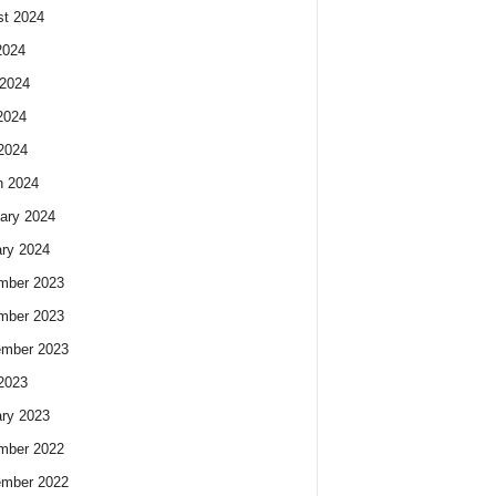
t 2024
2024
2024
2024
 2024
h 2024
ary 2024
ry 2024
mber 2023
mber 2023
ember 2023
 2023
ry 2023
mber 2022
ember 2022