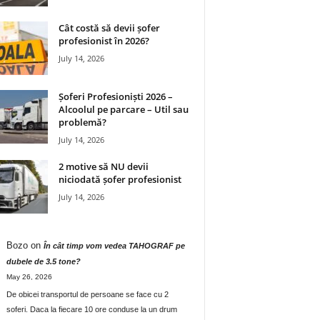
Cât costă să devii șofer
profesionist în 2026?
July 14, 2026
Șoferi Profesioniști 2026 –
Alcoolul pe parcare – Util sau
problemă?
July 14, 2026
2 motive să NU devii
niciodată șofer profesionist
July 14, 2026
Bozo
on
În cât timp vom vedea TAHOGRAF pe
dubele de 3.5 tone?
May 26, 2026
De obicei transportul de persoane se face cu 2
soferi. Daca la fiecare 10 ore conduse la un drum