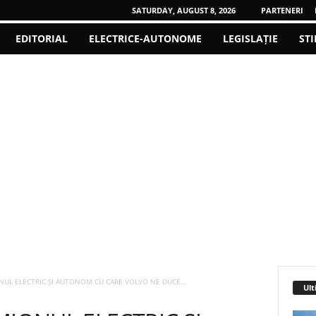
SATURDAY, AUGUST 8, 2026
PARTENERI
EDITORIAL
ELECTRICE-AUTONOME
LEGISLAȚIE
STI
NUL ELECTRIC ȘI AUTONOM CU CARE VOLVO NE DUCE...
Ult