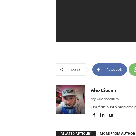
Facebook
Share
AlexCiocan
http://alexciocan.ro
Limitările sunt o problemă p
RELATED ARTICLES
MORE FROM AUTHOR