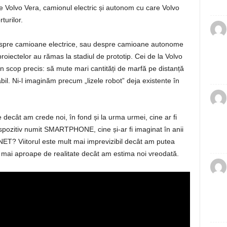
e Volvo Vera, camionul electric și autonom cu care Volvo
turilor.
espre camioane electrice, sau despre camioane autonome
roiectelor au rămas la stadiul de prototip. Cei de la Volvo
un scop precis: să mute mari cantități de marfă pe distanță
abil. Ni-l imaginăm precum „lizele robot” deja existente în
 decât am crede noi, în fond și la urma urmei, cine ar fi
ispozitiv numit SMARTPHONE, cine și-ar fi imaginat în anii
T? Viitorul este mult mai imprevizibil decât am putea
mai aproape de realitate decât am estima noi vreodată.