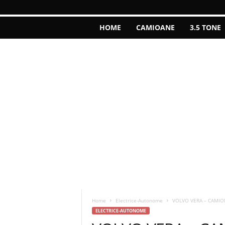
HOME
CAMIOANE
3.5 TONE
Home
Electrice-Autonome
VOLVO VERA – CAMIO
ELECTRICE-AUTONOME