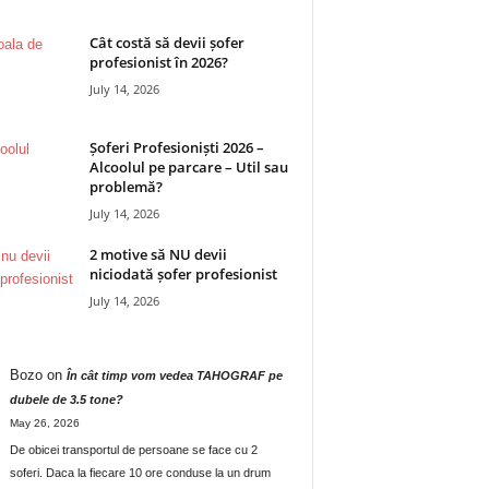
Cât costă să devii șofer
profesionist în 2026?
July 14, 2026
Șoferi Profesioniști 2026 –
Alcoolul pe parcare – Util sau
problemă?
July 14, 2026
2 motive să NU devii
niciodată șofer profesionist
July 14, 2026
Bozo
on
În cât timp vom vedea TAHOGRAF pe
dubele de 3.5 tone?
May 26, 2026
De obicei transportul de persoane se face cu 2
soferi. Daca la fiecare 10 ore conduse la un drum