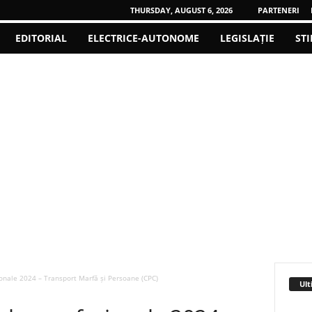
THURSDAY, AUGUST 6, 2026
PARTENERI
EDITORIAL
ELECTRICE-AUTONOME
LEGISLAȚIE
STI
ionale 2024 – Transport Marfă și Persoane (CPC)
Ult