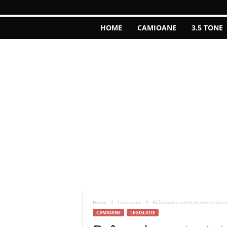
HOME
CAMIOANE
3.5 TONE
Home
Camioane
Reînnoirea atestatelor profes
CAMIOANE
LEGISLAȚIE