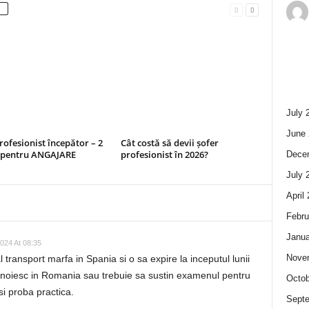
July 
June 
rofesionist începător – 2
Cât costă să devii șofer
i pentru ANGAJARE
profesionist în 2026?
Dece
July 
April
Febru
Janua
024 At 08:35
Nove
 transport marfa in Spania si o sa expire la inceputul lunii
einoiesc in Romania sau trebuie sa sustin examenul pentru
Octob
 si proba practica.
Sept