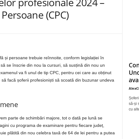
elor profesionale 2024 –
i Persoane (CPC)
fă și persoane trebuie reînnoite, conform legislației în
Com
ie să se înscrie din nou la cursuri, să susțină din nou un
Und
amenul va fi unul de tip CPC, pentru cei care au obținut
ava
o să facă șoferii profesioniști să scoată din buzunar undeva
AlexC
Șoferi
xamene
să-și 
cu alt
m parte de schimbări majore, tot o dată pe lună se
agini cu programa de examinare pentru fiecare județ,
uie plătită din nou celebra taxă de 64 de lei pentru a putea