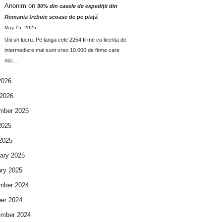
Anonim
on
90% din casele de expediții din
Romania trebuie scoase de pe piață
May 15, 2025
Uiti un lucru. Pe langa cele 2254 firme cu licenta de
intermediere mai sunt vreo 10.000 de firme care
nici…
2026
2026
mber 2025
2025
 2025
ary 2025
ry 2025
mber 2024
er 2024
ember 2024