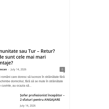
unitate sau Tur – Retur?
e sunt cele mai mari
ntaje?
iocan
-
July 14, 2026
0
i români care doresc să lucreze în străinătate fără
schimbe domiciliul, fără să se mute în străinătate
e cuvinte, au ocazia să...
Șofer profesionist începător –
2 sfaturi pentru ANGAJARE
July 14, 2026