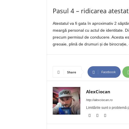
Pasul 4 – ridicarea atestat
Atestatul va fi gata în aproximativ 2 săptăm
meargă personal cu actul de identitate. Di
precum permisul de conducere. Acesta est
greoaie, plină de drumuri și de birocrați
Facebook
Share
AlexCiocan
http://alexciocan.ro
Limitările sunt o problemă p