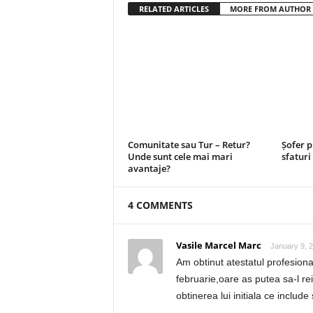
RELATED ARTICLES
MORE FROM AUTHOR
Comunitate sau Tur – Retur?
Șofer p
Unde sunt cele mai mari
sfatur
avantaje?
4 COMMENTS
Vasile Marcel Marc
January 9, 2
Am obtinut atestatul profesional
februarie,oare as putea sa-l r
obtinerea lui initiala ce include