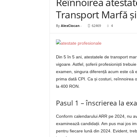
Reînnoirea atestat
Transport Marfă ș
By
AlexCiocan
-
62469
4
Din 5 în 5 ani, atestatele de transport mar
vigoare. Astfel, șoferii profesioniști trebu
examen, singura diferență acum este că ex
prima dată CPI. Ca și costuri, reînnoirea 
la 400 RON.
Pasul 1 – înscrierea la e
Conform calendarului ARR pe 2024, nu ave
examinează candidații. Am pus mai jos im
pentru fiecare lună din 2024. Evident, treb