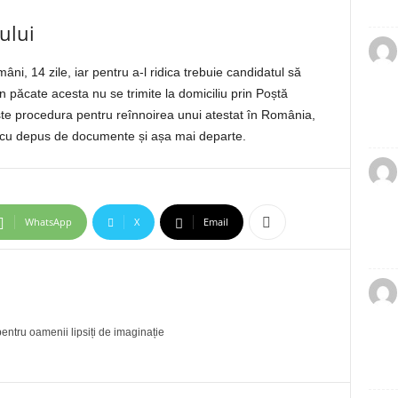
ului
âni, 14 zile, iar pentru a-l ridica trebuie candidatul să
n păcate acesta nu se trimite la domiciliu prin Poștă
e procedura pentru reînnoirea unui atestat în România,
e, cu depus de documente și așa mai departe.
WhatsApp
X
Email
entru oamenii lipsiți de imaginație