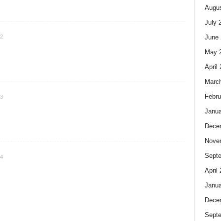
Augus
July 
32
June 
May 
April
Marc
Febru
33
Janua
Dece
Nove
Sept
34
April
Janua
Dece
Sept