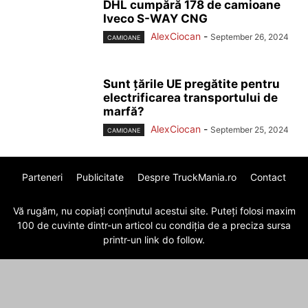
DHL cumpără 178 de camioane
Iveco S-WAY CNG
AlexCiocan
-
September 26, 2024
CAMIOANE
Sunt țările UE pregătite pentru
electrificarea transportului de
marfă?
AlexCiocan
-
September 25, 2024
CAMIOANE
Parteneri
Publicitate
Despre TruckMania.ro
Contact
Vă rugăm, nu copiați conținutul acestui site. Puteți folosi maxim
100 de cuvinte dintr-un articol cu condiția de a preciza sursa
printr-un link do follow.