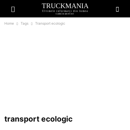
TRUCKMANIA
Ultimele informatii din lumea
camioanelor
Home
Tags
Transport ecologic
transport ecologic