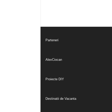
Parteneri
AlexCiocan
Proiecte DIY
Destinatii de Vacanta