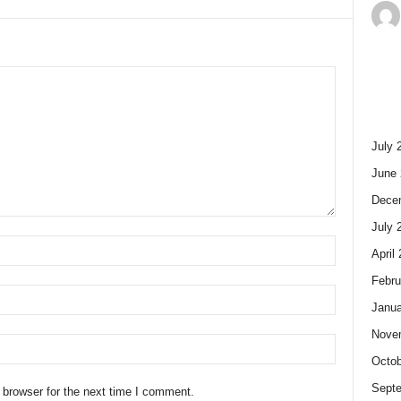
July 
June 
Dece
July 
April
Febru
Janua
Nove
Octob
Sept
 browser for the next time I comment.