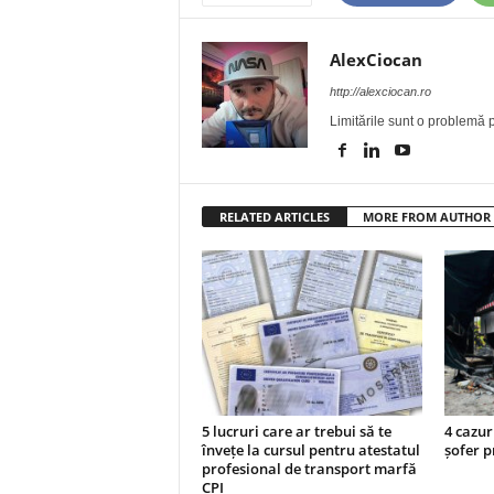
AlexCiocan
http://alexciocan.ro
Limitările sunt o problemă p
RELATED ARTICLES
MORE FROM AUTHOR
5 lucruri care ar trebui să te
4 cazur
învețe la cursul pentru atestatul
șofer p
profesional de transport marfă
CPI