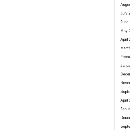
Augus
July 
June 
May 
April
Marc
Febru
Janua
Dece
Nove
Sept
April
Janua
Dece
Sept