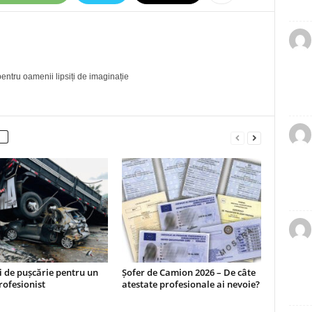
entru oamenii lipsiți de imaginație
i de pușcărie pentru un
Șofer de Camion 2026 – De câte
rofesionist
atestate profesionale ai nevoie?