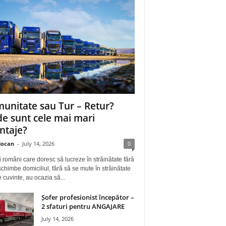
unitate sau Tur – Retur?
e sunt cele mai mari
ntaje?
iocan
-
July 14, 2026
0
i români care doresc să lucreze în străinătate fără
schimbe domiciliul, fără să se mute în străinătate
e cuvinte, au ocazia să...
Șofer profesionist începător –
2 sfaturi pentru ANGAJARE
July 14, 2026