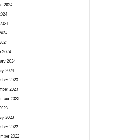
t 2024
2024
2024
2024
 2024
h 2024
ary 2024
ry 2024
mber 2023
mber 2023
ember 2023
 2023
ry 2023
mber 2022
ember 2022