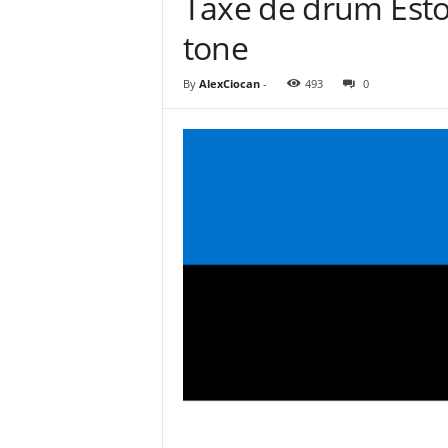
Taxe de drum Esto
tone
By
AlexCiocan
-
493
0