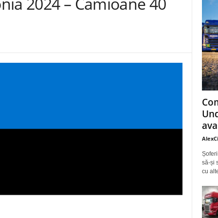
nia 2024 – Camioane 40
Com
Und
ava
AlexC
Șoferi
să-și 
cu alt