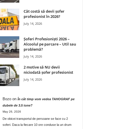
Cât costă să devii șofer
profesionist în 2026?
July 14, 2026
Șoferi Profesioniști 2026 –
Alcoolul pe parcare – Util sau
problemă?
July 14, 2026
2 motive să NU devii
niciodată șofer profesionist
July 14, 2026
Bozo
on
În cât timp vom vedea TAHOGRAF pe
dubele de 3.5 tone?
May 26, 2026
De obicei transportul de persoane se face cu 2
soferi. Daca la fiecare 10 ore conduse la un drum