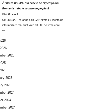
Anonim
on
90% din casele de expediții din
Romania trebuie scoase de pe piață
May 15, 2025
Uiti un lucru. Pe langa cele 2254 firme cu licenta de
intermediere mai sunt vreo 10.000 de firme care
nici…
2026
2026
mber 2025
2025
 2025
ary 2025
ry 2025
mber 2024
er 2024
ember 2024