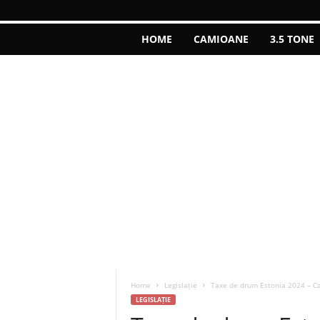
HOME
CAMIOANE
3.5 TONE
Home
Legislație
Taxe de drum Estonia 2024 – C
LEGISLAȚIE