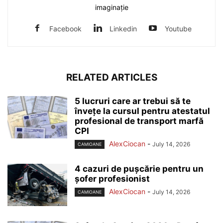
imaginație
Facebook
Linkedin
Youtube
RELATED ARTICLES
5 lucruri care ar trebui să te
învețe la cursul pentru atestatul
profesional de transport marfă
CPI
AlexCiocan
-
July 14, 2026
CAMIOANE
4 cazuri de pușcărie pentru un
șofer profesionist
AlexCiocan
-
July 14, 2026
CAMIOANE