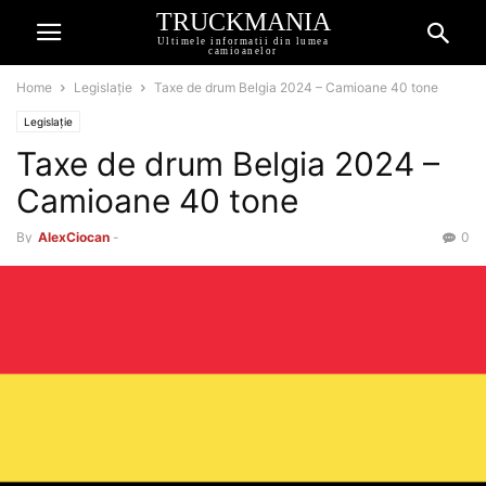
TRUCKMANIA
Ultimele informatii din lumea
camioanelor
Home
Legislație
Taxe de drum Belgia 2024 – Camioane 40 tone
Legislație
Taxe de drum Belgia 2024 –
Camioane 40 tone
By
AlexCiocan
-
0