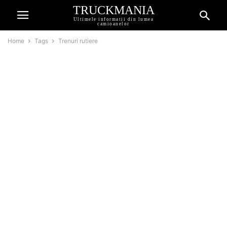
TRUCKMANIA
Ultimele informatii din lumea
camioanelor
Home
Tags
Trenuri rutiere