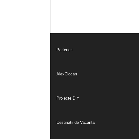
Parteneri
AlexCiocan
Proiecte DIY
Destinatii de Vacanta