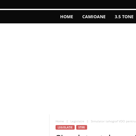
HOME
CAMIOANE
3.5 TONE
Home
Legislație
Simulator tahograf VDO pentru 
LEGISLAȚIE
STIRI