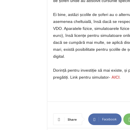
de șoferi unde au absolvit cursurile specifi
Ei bine, astăzi școlile de șoferi au o alter
asemenea cheltuială, însă dacă se respec
VDO. Aparatele fizice, simulatoarele fizi
euro), însă licențe pentru simulatoare on
dacă se cumpără mai multe, se aplică disco
mari, există posibilitate pentru școlile de ș
digital.
Dorință pentru investiție să mai existe, ș
pregătiți. Link pentru simulator-
AICI
.
Facebook
Share