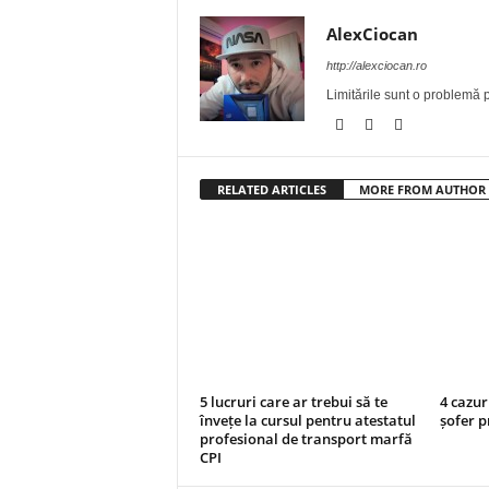
AlexCiocan
http://alexciocan.ro
Limitările sunt o problemă p
RELATED ARTICLES
MORE FROM AUTHOR
5 lucruri care ar trebui să te
4 cazur
învețe la cursul pentru atestatul
șofer p
profesional de transport marfă
CPI