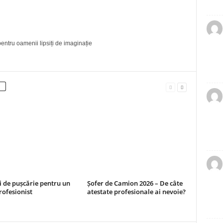
entru oamenii lipsiți de imaginație
i de pușcărie pentru un
Șofer de Camion 2026 – De câte
rofesionist
atestate profesionale ai nevoie?