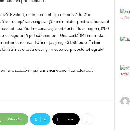
ce atestării profesionale.
nativă. Evident, nu le poate obliga nimeni să facă o
tă vor cumpăra cu siguranță un simulator pentru tahograful
ce nu sunt neapărat necesare și sunt destul de scumpe (3250
line cu siguranță pot să cumpere. Una costă 64.5 euro dar
unt-uri serioase. 10 licențe ajung 431.90 euro. În linii
oferi să instruiască elevii și în ceea ce privește tahograful
i pentru a scoate în piața muncii oameni cu adevărat
WhatsApp
X
Email