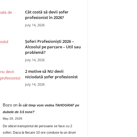
Cât costă să devii șofer
profesionist în 2026?
July 14, 2026
Șoferi Profesioniști 2026 –
Alcoolul pe parcare – Util sau
problemă?
July 14, 2026
2 motive să NU devii
niciodată șofer profesionist
July 14, 2026
Bozo
on
În cât timp vom vedea TAHOGRAF pe
dubele de 3.5 tone?
May 26, 2026
De obicei transportul de persoane se face cu 2
soferi. Daca la fiecare 10 ore conduse la un drum