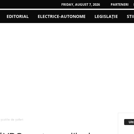
FRIDAY, AUGUST 7, 2026
PARTENERI
EDITORIAL
ELECTRICE-AUTONOME
LEGISLAȚIE
STI
școlile de șoferi
Ult