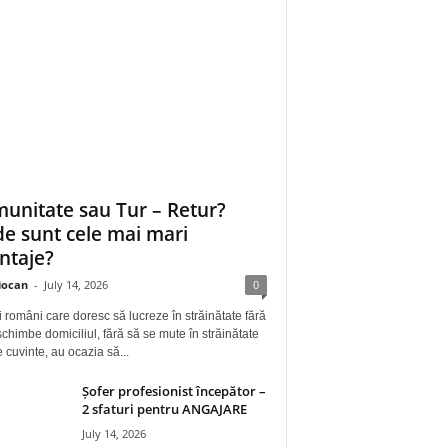
unitate sau Tur – Retur?
e sunt cele mai mari
ntaje?
iocan
-
July 14, 2026
0
i români care doresc să lucreze în străinătate fără
schimbe domiciliul, fără să se mute în străinătate
e cuvinte, au ocazia să...
Șofer profesionist începător –
2 sfaturi pentru ANGAJARE
July 14, 2026