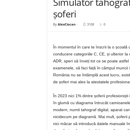
Simulator tahograf
șoferi
By
AlexCiocan
-
3108
0
În momentul în care te înscrii la o școală
conducere categoriile C, CE, și ulterior la
ADR, speri să înveți tot ce se poate astfel 
examenele, să faci față în câmpul muncii și
România nu se întâmplă acest lucru, exist
de șoferi mai ales la atestatele profesion
În 2023 nici 1% dintre șoferii profesioniști
în glumă cu diagrama întrucât camioanele 
modern, numit tahograf digital, aparat ca
nicidecum pe diagramă. Mai mult, șoferii pr
nici măcar să introducă datele manuale în t