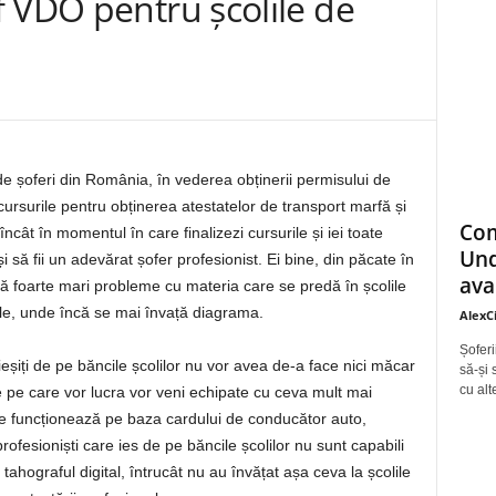
 VDO pentru școlile de
 de șoferi din România, în vederea obținerii permisului de
 cursurile pentru obținerea atestatelor de transport marfă și
Com
încât în momentul în care finalizezi cursurile și iei toate
Und
 să fii un adevărat șofer profesionist. Ei bine, din păcate în
ava
ă foarte mari probleme cu materia care se predă în școlile
ale, unde încă se mai învață diagrama.
AlexC
Șoferi
 ieșiți de pe băncile școlilor nu vor avea de-a face nici măcar
să-și 
cu alt
pe care vor lucra vor veni echipate cu ceva mult mai
re funcționează pe baza cardului de conducător auto,
ofesioniști care ies de pe băncile școlilor nu sunt capabili
ahograful digital, întrucât nu au învățat așa ceva la școlile