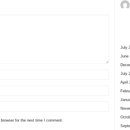
July 
June 
Dece
July 
April
Febru
Janua
Nove
Octob
 browser for the next time I comment.
Sept