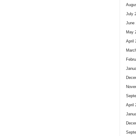
Augus
July 
June 
May 
April
Marc
Febru
Janua
Dece
Nove
Sept
April
Janua
Dece
Sept