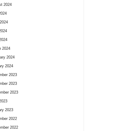
t 2024
2024
2024
2024
 2024
h 2024
ary 2024
ry 2024
mber 2023
mber 2023
ember 2023
 2023
ry 2023
mber 2022
ember 2022