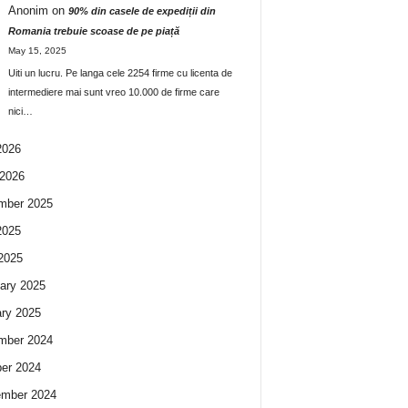
Anonim
on
90% din casele de expediții din
Romania trebuie scoase de pe piață
May 15, 2025
Uiti un lucru. Pe langa cele 2254 firme cu licenta de
intermediere mai sunt vreo 10.000 de firme care
nici…
2026
2026
mber 2025
2025
 2025
ary 2025
ry 2025
mber 2024
er 2024
ember 2024