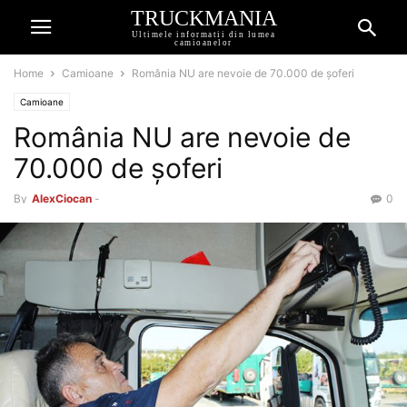
TRUCKMANIA
Ultimele informatii din lumea
camioanelor
Home
Camioane
România NU are nevoie de 70.000 de șoferi
Camioane
România NU are nevoie de
70.000 de șoferi
By
AlexCiocan
-
0