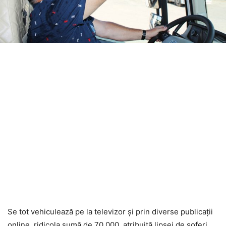
Se tot vehiculează pe la televizor și prin diverse publicații
online, ridicola sumă de 70.000, atribuită lipsei de șoferi