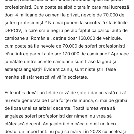
profesioniști. Cum poate să aibă o țară în care mai lucrează
doar 4 milioane de oameni la privat, nevoie de 70.000 de
șoferi profesioniști? Nu mai punem la socoteală statisticile
DRPCIV, în care scrie negru pe alb faptul că parcul auto de
camioane al României, deține doar 168.000 de vehicule.
cum poate să fie nevoie de 70.000 de șoferi profesioniști
când întreg parcul auto are 170.000 de camioane? Aproape
jumătate dintre aceste camioane sunt trase la gard și
așteaptă angajați? Evident că nu, sunt niște știri false
menite să stârnească vâlvă în societate.
Este într-adevăr un fel de criză de șoferi dar această criză
nu este generată de lipsa forței de muncă, ci mai de grabă
de lipsa unei salarizări decente. Toată lumea vrea să
angajeze șoferi profesioniști dar nimeni nu vrea să
plătească decent. Angajatorii din păcate omit un lucru
destul de important: nu poți să mai vii în 2023 cu aceleași