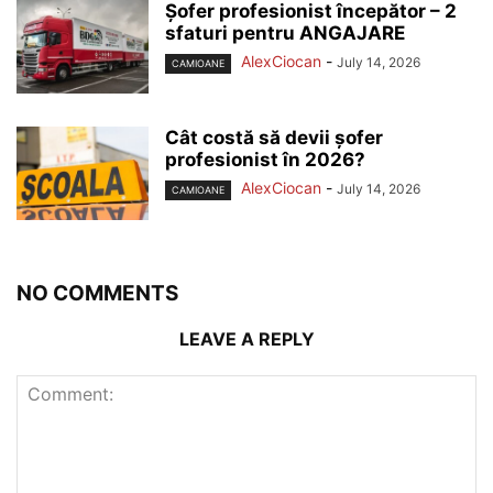
Șofer profesionist începător – 2
sfaturi pentru ANGAJARE
AlexCiocan
-
July 14, 2026
CAMIOANE
Cât costă să devii șofer
profesionist în 2026?
AlexCiocan
-
July 14, 2026
CAMIOANE
NO COMMENTS
LEAVE A REPLY