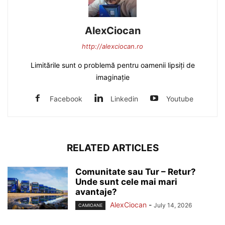
AlexCiocan
http://alexciocan.ro
Limitările sunt o problemă pentru oamenii lipsiți de
imaginație
Facebook
Linkedin
Youtube
RELATED ARTICLES
Comunitate sau Tur – Retur?
Unde sunt cele mai mari
avantaje?
AlexCiocan
-
July 14, 2026
CAMIOANE