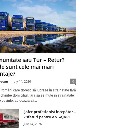
unitate sau Tur – Retur?
e sunt cele mai mari
ntaje?
iocan
-
July 14, 2026
0
i români care doresc să lucreze în străinătate fără
schimbe domiciliul, fără să se mute în străinătate
e cuvinte, au ocazia să...
Șofer profesionist începător –
2 sfaturi pentru ANGAJARE
July 14, 2026