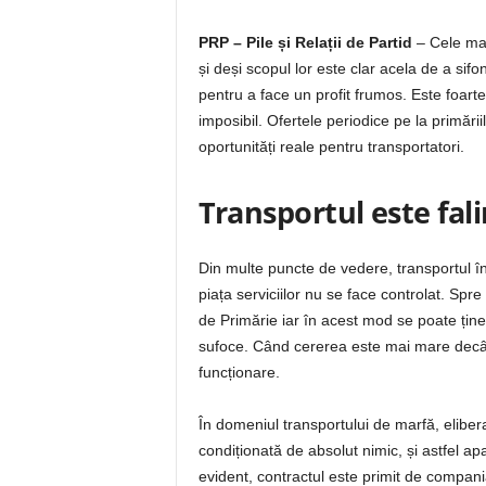
PRP – Pile și Relații de Partid
– Cele mai
și deși scopul lor este clar acela de a sif
pentru a face un profit frumos. Este foart
imposibil. Ofertele periodice pe la primării
oportunități reale pentru transportatori.
Transportul este fa
Din multe puncte de vedere, transportul în
piața serviciilor nu se face controlat. Spre
de Primărie iar în acest mod se poate ține
sufoce. Când cererea este mai mare decât 
funcționare.
În domeniul transportului de marfă, elibera
condiționată de absolut nimic, și astfel ap
evident, contractul este primit de compa