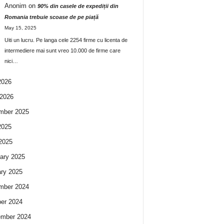
Anonim
on
90% din casele de expediții din
Romania trebuie scoase de pe piață
May 15, 2025
Uiti un lucru. Pe langa cele 2254 firme cu licenta de
intermediere mai sunt vreo 10.000 de firme care
nici…
2026
2026
mber 2025
2025
 2025
ary 2025
ry 2025
mber 2024
er 2024
ember 2024