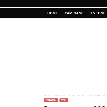
HOME
CAMIOANE
3.5 TONE
Home
Editorial
Preț transport 2026 – Merită să 
EDITORIAL
STIRI