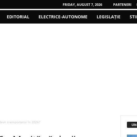
FRIDAY, AUGUST 7, 2026
PARTENERI
EDITORIAL
ELECTRICE-AUTONOME
LEGISLAȚIE
STI
devii transportator în 2026?
Ult