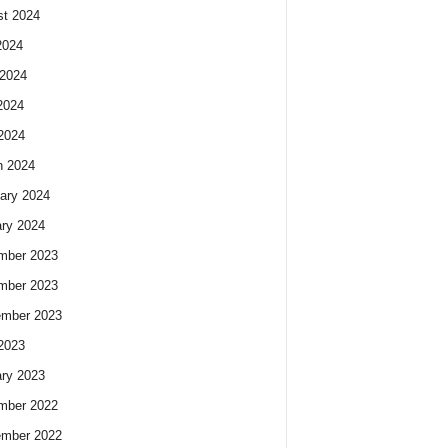
t 2024
2024
2024
2024
 2024
h 2024
ary 2024
ry 2024
mber 2023
mber 2023
ember 2023
 2023
ry 2023
mber 2022
ember 2022