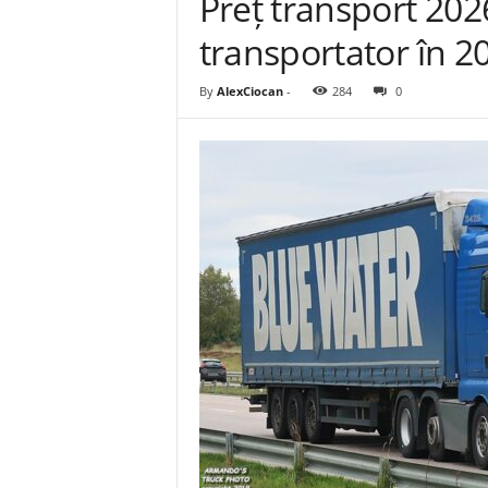
Preț transport 2026
transportator în 2
By
AlexCiocan
-
284
0