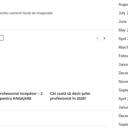
Augus
July 
entru oamenii lipsiți de imaginație
June 
May 
April
Marc
Febru
Janua
Dece
Nove
Sept
rofesionist începător – 2
Cât costă să devii șofer
i pentru ANGAJARE
profesionist în 2026?
April
Janua
Dece
Sept