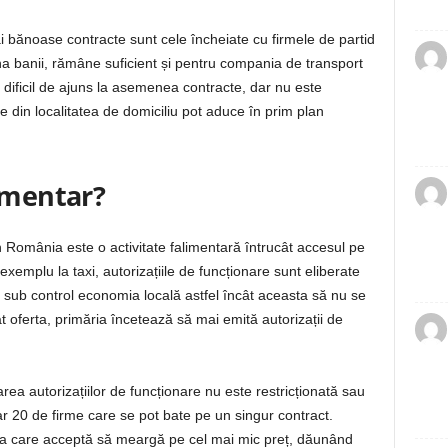
 bănoase contracte sunt cele încheiate cu firmele de partid
ona banii, rămâne suficient și pentru compania de transport
e dificil de ajuns la asemenea contracte, dar nu este
le din localitatea de domiciliu pot aduce în prim plan
limentar?
 România este o activitate falimentară întrucât accesul pe
 exemplu la taxi, autorizațiile de funcționare sunt eliberate
 sub control economia locală astfel încât aceasta să nu se
oferta, primăria încetează să mai emită autorizații de
rea autorizațiilor de funcționare nu este restricționată sau
ar 20 de firme care se pot bate pe un singur contract.
nia care acceptă să meargă pe cel mai mic preț, dăunând