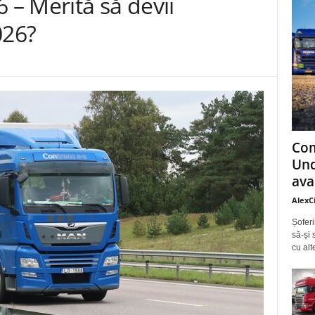
 – Merită să devii
026?
Com
Und
ava
AlexC
Șoferi
să-și 
cu alt