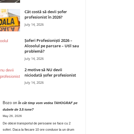
Cât costă să devii șofer
profesionist în 2026?
July 14, 2026
Șoferi Profesioniști 2026 –
Alcoolul pe parcare – Util sau
problemă?
July 14, 2026
2 motive să NU devii
niciodată șofer profesionist
July 14, 2026
Bozo
on
În cât timp vom vedea TAHOGRAF pe
dubele de 3.5 tone?
May 26, 2026
De obicei transportul de persoane se face cu 2
soferi. Daca la fiecare 10 ore conduse la un drum