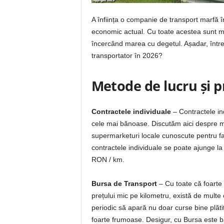
A înființa o companie de transport marfă î
economic actual. Cu toate acestea sunt mu
încercând marea cu degetul. Așadar, într
transportator în 2026?
Metode de lucru și 
Contractele individuale
– Contractele ind
cele mai bănoase. Discutăm aici despre mic
supermarketuri locale cunoscute pentru fapt
contractele individuale se poate ajunge la
RON / km.
Bursa de Transport
– Cu toate că foarte m
prețului mic pe kilometru, există de multe o
periodic să apară nu doar curse bine plătite
foarte frumoase. Desigur, cu Bursa este bă