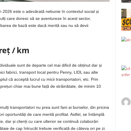
n 2026 este o adevărată nebunie în contextul social și
lți care doresc să se aventureze în acest sector,
ebarea de bază este dacă merită sau nu să devii
preț / km
ividuale sunt de departe cel mai dificil de obținut dar și
i fabrici, transport local pentru Penny, LIDL sau alte
ul că acceptă lucrul cu micii transportatori, etc. Prin
 prețuri chiar mai bune față de străinătate, de minim 10
ulți transportatori nu prea sunt fani ai burselor, din pricina
ri oportunități de care merită profitat. Astfel, se întâmplă
, dar și clienți cu care ulterior se continuă colaborări
taie de cap întrucât trebuie verificată de câteva ori pe zi.