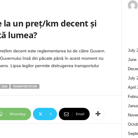
 la un preț/km decent și
ată lumea?
July 
preț/km decent este reglementarea lui de către Guvern.
a Guvernului însă din păcate până în acest moment nu
June 
 sens. Lipsa legilor permite distrugerea transportului
Dece
July 
 2026
TRANSPORTATORI
April
Febru
Janua
WhatsApp
X
Email
Nove
Octob
Sept