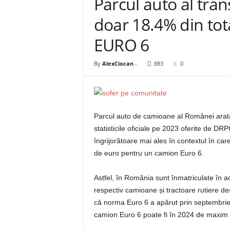
Parcul auto al tra
doar 18.4% din tot
EURO 6
By
AlexCiocan
-
883
0
Parcul auto de camioane al Românei arată
statisticile oficiale pe 2023 oferite de DR
îngrijorătoare mai ales în contextul în ca
de euro pentru un camion Euro 6.
Astfel, în România sunt înmatriculate în 
respectiv camioane și tractoare rutiere de
că norma Euro 6 a apărut prin septembri
camion Euro 6 poate fi în 2024 de maxim 