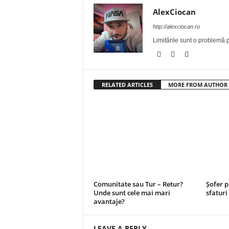
AlexCiocan
http://alexciocan.ro
Limitările sunt o problemă p
RELATED ARTICLES
MORE FROM AUTHOR
Comunitate sau Tur – Retur?
Șofer p
Unde sunt cele mai mari
sfatur
avantaje?
LEAVE A REPLY