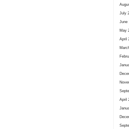
Augus
July 
June 
May 
April
Marc
Febru
Janua
Dece
Nove
Sept
April
Janua
Dece
Sept