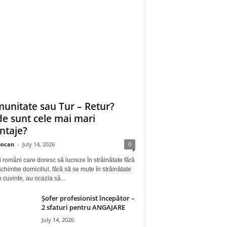
unitate sau Tur – Retur?
e sunt cele mai mari
ntaje?
iocan
-
July 14, 2026
0
i români care doresc să lucreze în străinătate fără
schimbe domiciliul, fără să se mute în străinătate
e cuvinte, au ocazia să...
Șofer profesionist începător –
2 sfaturi pentru ANGAJARE
July 14, 2026