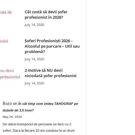
Cât costă să devii șofer
profesionist în 2026?
July 14, 2026
Șoferi Profesioniști 2026 –
Alcoolul pe parcare – Util sau
problemă?
July 14, 2026
2 motive să NU devii
niciodată șofer profesionist
July 14, 2026
Bozo
on
În cât timp vom vedea TAHOGRAF pe
dubele de 3.5 tone?
May 26, 2026
De obicei transportul de persoane se face cu 2
soferi. Daca la fiecare 10 ore conduse la un drum