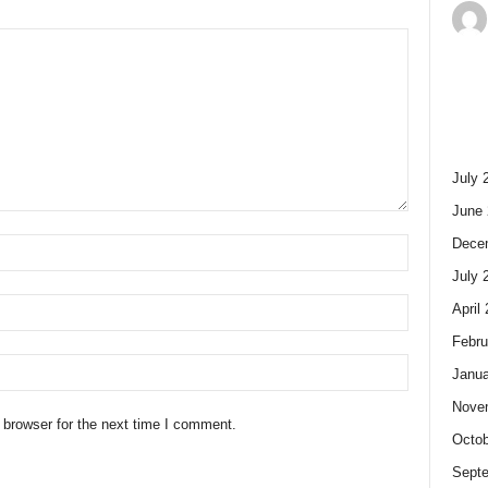
July 
June 
Dece
July 
April
Febru
Janua
Nove
 browser for the next time I comment.
Octob
Sept