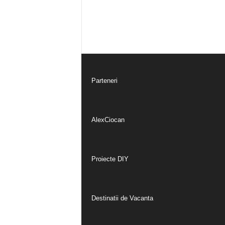
Parteneri
AlexCiocan
Proiecte DIY
Destinatii de Vacanta