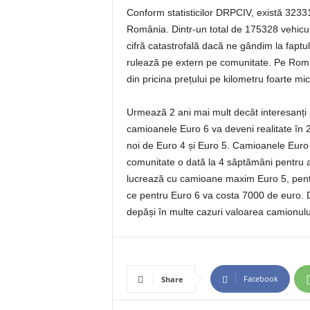
Conform statisticilor DRPCIV, există 323
România. Dintr-un total de 175328 vehicu
cifră catastrofală dacă ne gândim la fapt
rulează pe extern pe comunitate. Pe Româ
din pricina prețului pe kilometru foarte mic
Urmează 2 ani mai mult decât interesanți
camioanele Euro 6 va deveni realitate în 2
noi de Euro 4 și Euro 5. Camioanele Euro
comunitate o dată la 4 săptămâni pentru a
lucrează cu camioane maxim Euro 5, pentr
ce pentru Euro 6 va costa 7000 de euro. De
depăși în multe cazuri valoarea camionul
Facebook
Share