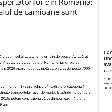
nsportatorilor din România:
alul de camioane sunt
Com
 precum cel al autoturismelor: plin de epave. Au apărut
Und
PCIV legate de parcul auto al României iar cifrele sunt
ava
re din 2026 apare noua rovinietă care va costa peste 7000
AlexC
Șoferi
să-și 
acest moment 175328 vehicule încadrate la categoria N,
cu alt
stinate transportului rutier de marfă. Bazându-ne pe faptul
e 2015, putem concluziona că vechimea maximă a unui
9 ani.