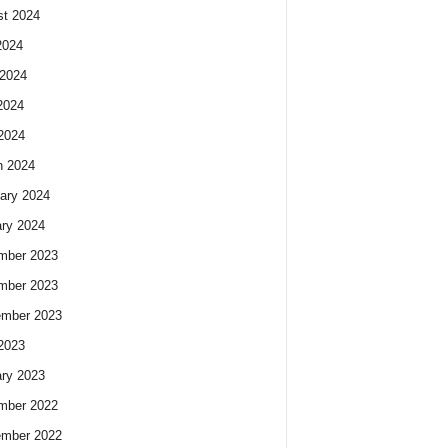
t 2024
2024
2024
2024
 2024
h 2024
ary 2024
ry 2024
mber 2023
mber 2023
ember 2023
 2023
ry 2023
mber 2022
ember 2022