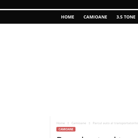
HOME
CAMIOANE
3.5 TONE
Home
Camioane
Parcul auto al transportatoril
CAMIOANE