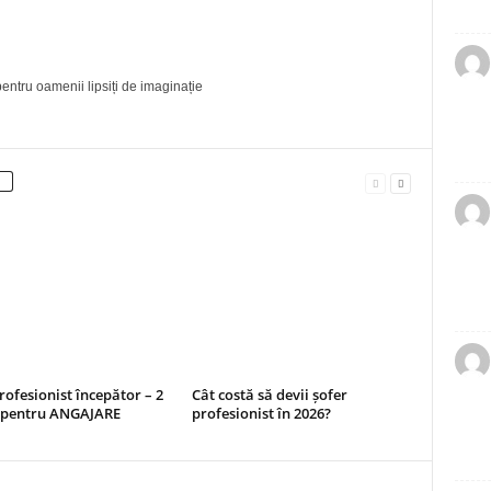
entru oamenii lipsiți de imaginație
rofesionist începător – 2
Cât costă să devii șofer
i pentru ANGAJARE
profesionist în 2026?