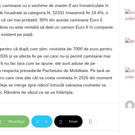
31 camioane cu o vechime de maxim 8 ani înmatriculate în
le încadrate la categoria N, 32331 înseamnă fix 18.4%, o
ul că cel mai probabil, 90% din aceste camioane Euro 6
nia nu este rentabil să deții un camion Euro 6 în companie
 existent pe piață.
 pentru că după cum știm, rovinieta de 7000 de euro pentru
026 și va afecta fix pe cei care nu-și permit camioane mai
 6 nu fac țara cum se spune, ele sunt aduse de pe
 respecta prevederile Pachetului de Mobilitate. Pe țară se
u care cine știe cât va costa rovinieta în 2026 din moment
ja se merge spre ridicol întrucât valoarea rovinietei va
ui. Rămâne de văzut ce se va întâmpla.
WhatsApp
X
Email