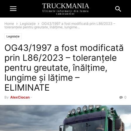
TRUCKMANIA
Ultimele informatii din lumea
camioanelor
Home
Legislație
OG43/1997 a fost modificată prin L86/2023 –
toleranțele pentru greutate, înălțime, lungime...
Legislație
OG43/1997 a fost modificată
prin L86/2023 – toleranțele
pentru greutate, înălțime,
lungime și lățime –
ELIMINATE
By
AlexCiocan
-
0