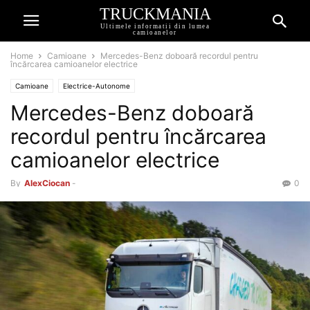
TRUCKMANIA
Ultimele informatii din lumea
camioanelor
Home
Camioane
Mercedes-Benz doboară recordul pentru
încărcarea camioanelor electrice
Camioane
Electrice-Autonome
Mercedes-Benz doboară
recordul pentru încărcarea
camioanelor electrice
By
AlexCiocan
-
0