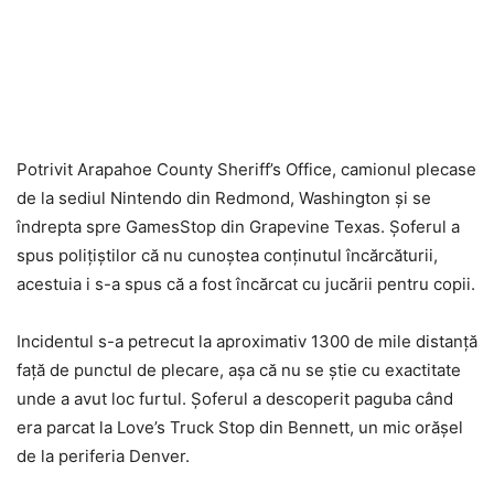
Potrivit Arapahoe County Sheriff’s Office, camionul plecase
de la sediul Nintendo din Redmond, Washington și se
îndrepta spre GamesStop din Grapevine Texas. Șoferul a
spus polițiștilor că nu cunoștea conținutul încărcăturii,
acestuia i s-a spus că a fost încărcat cu jucării pentru copii.
Incidentul s-a petrecut la aproximativ 1300 de mile distanță
față de punctul de plecare, așa că nu se știe cu exactitate
unde a avut loc furtul. Șoferul a descoperit paguba când
era parcat la Love’s Truck Stop din Bennett, un mic orășel
de la periferia Denver.