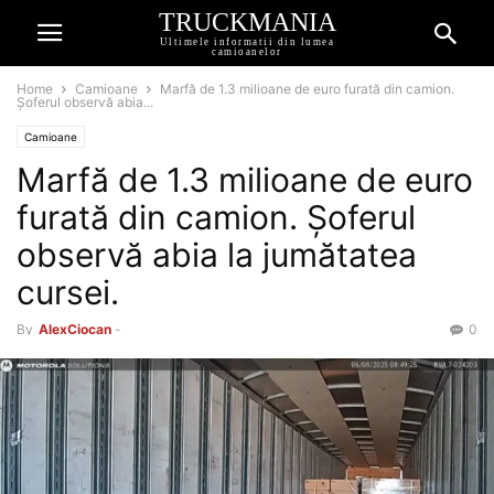
TRUCKMANIA
Ultimele informatii din lumea
camioanelor
Home
Camioane
Marfă de 1.3 milioane de euro furată din camion.
Șoferul observă abia...
Camioane
Marfă de 1.3 milioane de euro
furată din camion. Șoferul
observă abia la jumătatea
cursei.
By
AlexCiocan
-
0