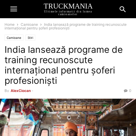
TRUCKMANIA
Ultimele informatii din lumea
camioanelor
Home
Camioane
India lansează programe de training recunoscute
internațional pentru șoferi profesioniști
Camioane
Stiri
India lansează programe de
training recunoscute
internațional pentru șoferi
profesioniști
By
AlexCiocan
-
0