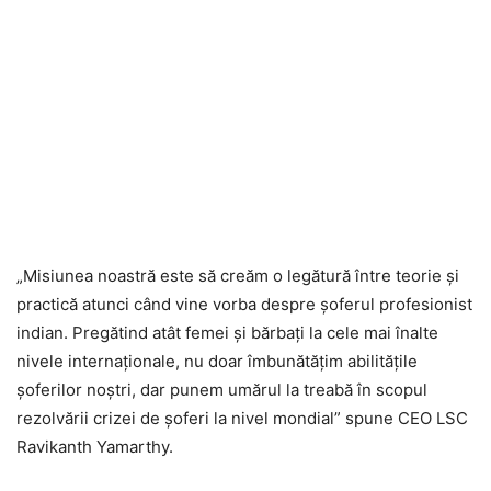
„Misiunea noastră este să creăm o legătură între teorie și
practică atunci când vine vorba despre șoferul profesionist
indian. Pregătind atât femei și bărbați la cele mai înalte
nivele internaționale, nu doar îmbunătățim abilitățile
șoferilor noștri, dar punem umărul la treabă în scopul
rezolvării crizei de șoferi la nivel mondial” spune CEO LSC
Ravikanth Yamarthy.