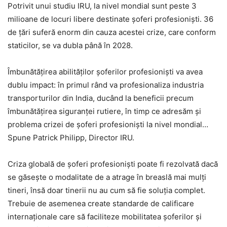
Potrivit unui studiu IRU, la nivel mondial sunt peste 3
milioane de locuri libere destinate șoferi profesioniști. 36
de țări suferă enorm din cauza acestei crize, care conform
staticilor, se va dubla până în 2028.
Îmbunătățirea abilităților șoferilor profesioniști va avea
dublu impact: în primul rând va profesionaliza industria
transporturilor din India, ducând la beneficii precum
îmbunătățirea siguranței rutiere, în timp ce adresăm și
problema crizei de șoferi profesioniști la nivel mondial…
Spune Patrick Philipp, Director IRU.
Criza globală de șoferi profesioniști poate fi rezolvată dacă
se găsește o modalitate de a atrage în breaslă mai mulți
tineri, însă doar tinerii nu au cum să fie soluția complet.
Trebuie de asemenea create standarde de calificare
internaționale care să faciliteze mobilitatea șoferilor și