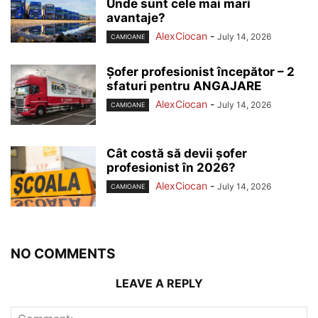
Unde sunt cele mai mari
avantaje?
AlexCiocan
-
July 14, 2026
CAMIOANE
Șofer profesionist începător – 2
sfaturi pentru ANGAJARE
AlexCiocan
-
July 14, 2026
CAMIOANE
Cât costă să devii șofer
profesionist în 2026?
AlexCiocan
-
July 14, 2026
CAMIOANE
NO COMMENTS
LEAVE A REPLY