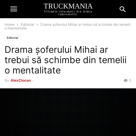
TRUCKMANIA
Ultimele informatii din lumea
camioanelor
Home
Editorial
Drama șoferului Mihai ar trebui să schimbe din temelii
o mentalitate
Editorial
Drama șoferului Mihai ar
trebui să schimbe din temelii
o mentalitate
By
AlexCiocan
-
0