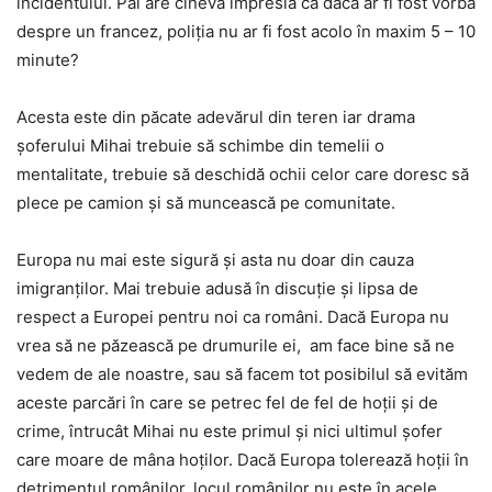
incidentului. Păi are cineva impresia că dacă ar fi fost vorba
despre un francez, poliția nu ar fi fost acolo în maxim 5 – 10
minute?
Acesta este din păcate adevărul din teren iar drama
șoferului Mihai trebuie să schimbe din temelii o
mentalitate, trebuie să deschidă ochii celor care doresc să
plece pe camion și să muncească pe comunitate.
Europa nu mai este sigură și asta nu doar din cauza
imigranților. Mai trebuie adusă în discuție și lipsa de
respect a Europei pentru noi ca români. Dacă Europa nu
vrea să ne păzească pe drumurile ei, am face bine să ne
vedem de ale noastre, sau să facem tot posibilul să evităm
aceste parcări în care se petrec fel de fel de hoții și de
crime, întrucât Mihai nu este primul și nici ultimul șofer
care moare de mâna hoților. Dacă Europa tolerează hoții în
detrimentul românilor, locul românilor nu este în acele