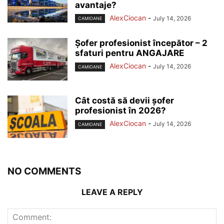
avantaje?
AlexCiocan
-
July 14, 2026
CAMIOANE
Șofer profesionist începător – 2
sfaturi pentru ANGAJARE
AlexCiocan
-
July 14, 2026
CAMIOANE
Cât costă să devii șofer
profesionist în 2026?
AlexCiocan
-
July 14, 2026
CAMIOANE
NO COMMENTS
LEAVE A REPLY