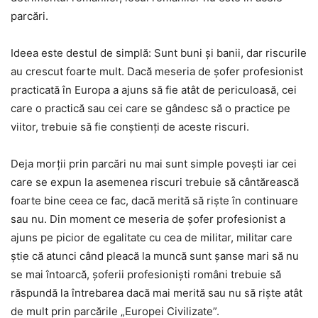
parcări.
Ideea este destul de simplă: Sunt buni și banii, dar riscurile
au crescut foarte mult. Dacă meseria de șofer profesionist
practicată în Europa a ajuns să fie atât de periculoasă, cei
care o practică sau cei care se gândesc să o practice pe
viitor, trebuie să fie conștienți de aceste riscuri.
Deja morții prin parcări nu mai sunt simple povești iar cei
care se expun la asemenea riscuri trebuie să cântărească
foarte bine ceea ce fac, dacă merită să riște în continuare
sau nu. Din moment ce meseria de șofer profesionist a
ajuns pe picior de egalitate cu cea de militar, militar care
știe că atunci când pleacă la muncă sunt șanse mari să nu
se mai întoarcă, șoferii profesioniști români trebuie să
răspundă la întrebarea dacă mai merită sau nu să riște atât
de mult prin parcările „Europei Civilizate”.