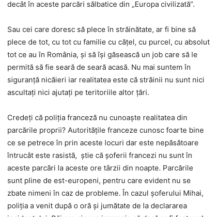
decât în aceste parcări sălbatice din „Europa civilizată”.
Sau cei care doresc să plece în străinătate, ar fi bine să
plece de tot, cu tot cu familie cu cățel, cu purcel, cu absolut
tot ce au în România, și să își găsească un job care să le
permită să fie seară de seară acasă. Nu mai suntem în
siguranță nicăieri iar realitatea este că străinii nu sunt nici
ascultați nici ajutați pe teritoriile altor țări.
Credeți că poliția franceză nu cunoaște realitatea din
parcările proprii? Autoritățile franceze cunosc foarte bine
ce se petrece în prin aceste locuri dar este nepăsătoare
întrucât este rasistă, știe că șoferii francezi nu sunt în
aceste parcări la aceste ore târzii din noapte. Parcările
sunt pline de est-europeni, pentru care evident nu se
zbate nimeni în caz de probleme. În cazul șoferului Mihai,
poliția a venit după o oră și jumătate de la declararea