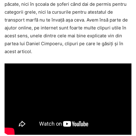
păcate, nici în școala de șoferi când dai de permis pentru
categorii grele, nici la cursurile pentru atestatul de
transport marfă nu te învață așa ceva. Avem însă parte de
ajutor online, pe internet sunt foarte multe clipuri utile în
acest sens, unele dintre cele mai bine explicate vin din
partea lui Daniel Cimpoeru, clipuri pe care le găsiți și în
acest articol.