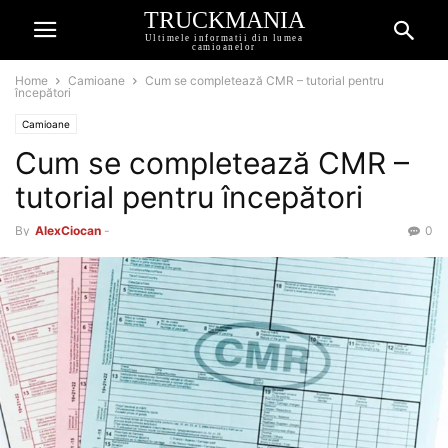
TRUCKMANIA
Ultimele informatii din lumea
camioanelor
Home
Camioane
Cum se completează CMR – tutorial pentru
începători
Camioane
Cum se completează CMR –
tutorial pentru începători
By
AlexCiocan
-
0