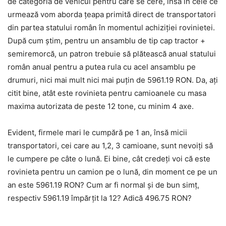
de categoria de vehicul pentru care se cere, însă în cele ce
urmează vom aborda țeapa primită direct de transportatori
din partea statului român în momentul achiziției rovinietei.
După cum știm, pentru un ansamblu de tip cap tractor +
semiremorcă, un patron trebuie să plătească anual statului
român anual pentru a putea rula cu acel ansamblu pe
drumuri, nici mai mult nici mai puțin de 5961.19 RON. Da, ați
citit bine, atât este rovinieta pentru camioanele cu masa
maxima autorizata de peste 12 tone, cu minim 4 axe.
Evident, firmele mari le cumpără pe 1 an, însă micii
transportatori, cei care au 1,2, 3 camioane, sunt nevoiți să
le cumpere pe câte o lună. Ei bine, cât credeți voi că este
rovinieta pentru un camion pe o lună, din moment ce pe un
an este 5961.19 RON? Cum ar fi normal și de bun simț,
respectiv 5961.19 împărțit la 12? Adică 496.75 RON?