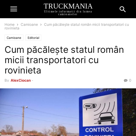
TRUCKMANIA
Ultimele informatii din lumea
camioanelor
Home
Camioane
Cum păcălește statul român micii transportatori cu
rovinieta
Camioane
Editorial
Cum păcălește statul român
micii transportatori cu
rovinieta
By
AlexCiocan
-
0