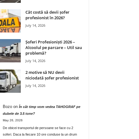
Cât costă să devii șofer
profesionist în 2026?
July 14, 2026
Șoferi Profesioniști 2026 –
Alcoolul pe parcare – Util sau
problemă?
July 14, 2026
2 motive să NU devii
niciodată șofer profesionist
July 14, 2026
Bozo
on
În cât timp vom vedea TAHOGRAF pe
dubele de 3.5 tone?
May 26, 2026
De obicei transportul de persoane se face cu 2
soferi. Daca la fiecare 10 ore conduse la un drum