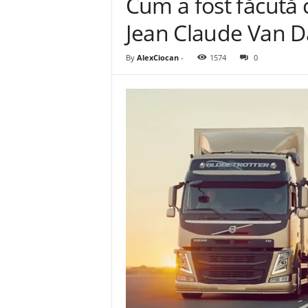
Cum a fost făcută 
Jean Claude Van D
By
AlexCiocan
-
1574
0