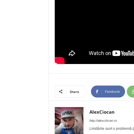
Facebook
Share
AlexCiocan
http://alexciocan.ro
Limitările sunt o problemă p