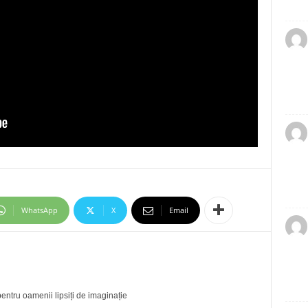
WhatsApp
X
Email
entru oamenii lipsiți de imaginație