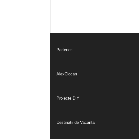
Parteneri
AlexCiocan
Proiecte DIY
Destinatii de Vacanta