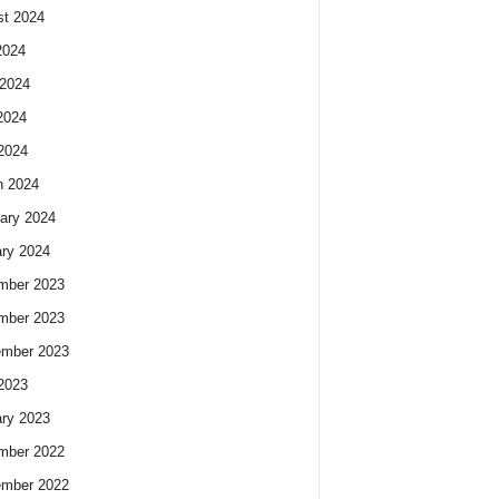
t 2024
2024
2024
2024
 2024
h 2024
ary 2024
ry 2024
mber 2023
mber 2023
ember 2023
 2023
ry 2023
mber 2022
ember 2022