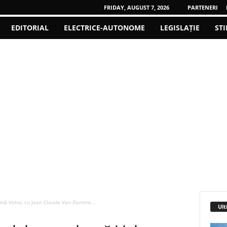
FRIDAY, AUGUST 7, 2026
PARTENERI
EDITORIAL
ELECTRICE-AUTONOME
LEGISLAȚIE
STI
amă Volvo, cu Jean Claude Van Damme...
Ult