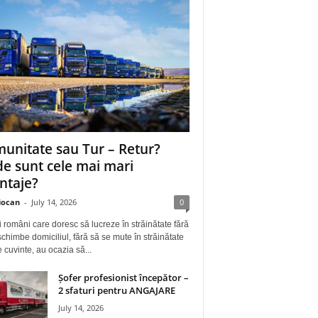
unitate sau Tur – Retur?
e sunt cele mai mari
ntaje?
iocan
-
July 14, 2026
0
i români care doresc să lucreze în străinătate fără
schimbe domiciliul, fără să se mute în străinătate
e cuvinte, au ocazia să...
Șofer profesionist începător –
2 sfaturi pentru ANGAJARE
July 14, 2026