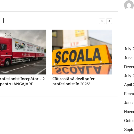
July 
June 
Dece
July 
rofesionist începător – 2
Cât costă să devii șofer
i pentru ANGAJARE
profesionist în 2026?
April
Febru
Janua
Nove
Octob
Sept