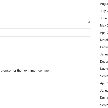
Augus
July 
June 
May 
April
Marc
Febru
Janua
Dece
Nove
 browser for the next time I comment.
Sept
April
Janua
Dece
Sept