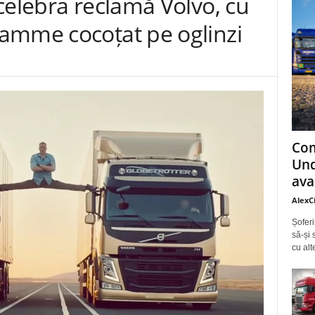
celebra reclamă Volvo, cu
amme cocoțat pe oglinzi
Com
Und
ava
AlexC
Șoferi
să-și 
cu alt