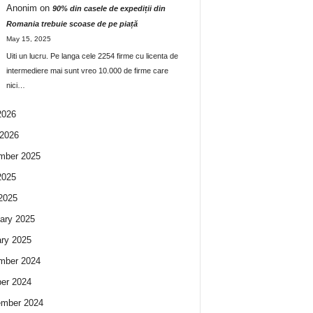
Anonim
on
90% din casele de expediții din
Romania trebuie scoase de pe piață
May 15, 2025
Uiti un lucru. Pe langa cele 2254 firme cu licenta de
intermediere mai sunt vreo 10.000 de firme care
nici…
2026
2026
mber 2025
2025
 2025
ary 2025
ry 2025
mber 2024
er 2024
ember 2024