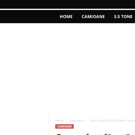
HOME
CAMIOANE
3.5 TONE
Home
Camioane
Cum a fost făcută celebra recl
CAMIOANE