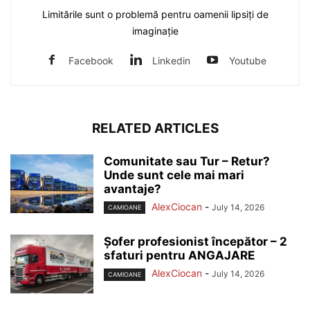
Limitările sunt o problemă pentru oamenii lipsiți de
imaginație
Facebook
Linkedin
Youtube
RELATED ARTICLES
Comunitate sau Tur – Retur?
Unde sunt cele mai mari
avantaje?
AlexCiocan
-
July 14, 2026
CAMIOANE
Șofer profesionist începător – 2
sfaturi pentru ANGAJARE
AlexCiocan
-
July 14, 2026
CAMIOANE