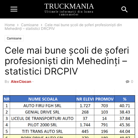
TRUCKMANIA
Ultimele informatii din lumea
camioanelor
Home
Camioane
Cele mai bune școli de șoferi profesioniști din
Mehedinți – statistici DRCPIV
Camioane
Cele mai bune școli de șoferi
profesioniști din Mehedinți –
statistici DRCPIV
By
AlexCiocan
-
0