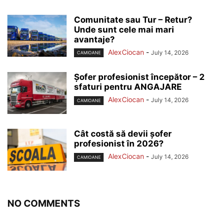
Comunitate sau Tur – Retur?
Unde sunt cele mai mari
avantaje?
AlexCiocan
-
July 14, 2026
CAMIOANE
Șofer profesionist începător – 2
sfaturi pentru ANGAJARE
AlexCiocan
-
July 14, 2026
CAMIOANE
Cât costă să devii șofer
profesionist în 2026?
AlexCiocan
-
July 14, 2026
CAMIOANE
NO COMMENTS