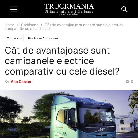
TRUCKMANIA
Ultimele informatii din lumea
camioanelor
Home
Camioane
Cât de avantajoase sunt camioanele electrice
comparativ cu cele diesel?
Camioane
Electrice-Autonome
Cât de avantajoase sunt
camioanele electrice
comparativ cu cele diesel?
By
AlexCiocan
-
0