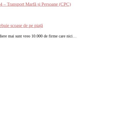
024 – Transport Marfă și Persoane (CPC)
ebuie scoase de pe piață
ediere mai sunt vreo 10.000 de firme care nici…