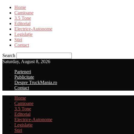
Home
Camioane
3.5 Tone
Editorial
Electrice-Autonome
Legislație
Stiri
Contact
Search
Saturday, August 8, 2026
Parteneri
Publicitate
Despre TruckMania.ro
Contact
Home
Camioane
3.5 Tone
Editorial
Electrice-Autonome
Legislație
Stiri