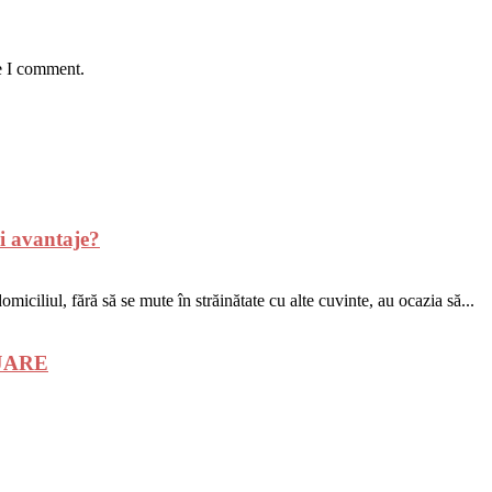
e I comment.
i avantaje?
miciliul, fără să se mute în străinătate cu alte cuvinte, au ocazia să...
GAJARE