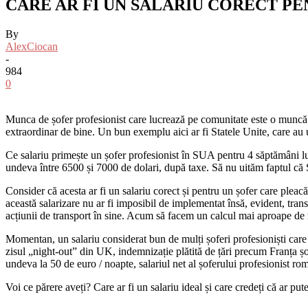
CARE AR FI UN SALARIU CORECT P
By
AlexCiocan
-
984
0
Munca de șofer profesionist care lucrează pe comunitate este o muncă ex
extraordinar de bine. Un bun exemplu aici ar fi Statele Unite, care au
Ce salariu primește un șofer profesionist în SUA pentru 4 săptămâni luc
undeva între 6500 și 7000 de dolari, după taxe. Să nu uităm faptul că S
Consider că acesta ar fi un salariu corect și pentru un șofer care plea
această salarizare nu ar fi imposibil de implementat însă, evident, tra
acțiunii de transport în sine. Acum să facem un calcul mai aproape de
Momentan, un salariu considerat bun de mulți șoferi profesioniști car
zisul „night-out” din UK, indemnizație plătită de țări precum Franța șo
undeva la 50 de euro / noapte, salariul net al șoferului profesionist
Voi ce părere aveți? Care ar fi un salariu ideal și care credeți că ar put