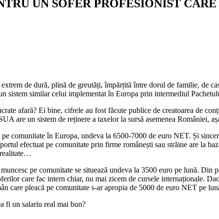
ENTRU UN SOFER PROFESIONIST CAR
trem de dură, plină de greutăți, împărțită între dorul de familie, de ca
 un sistem similar celui implementat în Europa prin intermediul Pachetu
rate afară? Ei bine, cifrele au fost făcute publice de creatoarea de conț
UA are un sistem de reținere a taxelor la sursă asemenea României, așa că
că pe comunitate în Europa, undeva la 6500-7000 de euro NET. Și sincer s
nsportul efectuat pe comunitate prin firme românești sau străine are la ba
 realitate…
e muncesc pe comunitate se situează undeva la 3500 euro pe lună. Din p
ferilor care fac intern chiar, nu mai zicem de cursele internaționale. Da
 român care pleacă pe comunitate s-ar apropia de 5000 de euro NET pe lun
ea fi un salariu real mai bun?