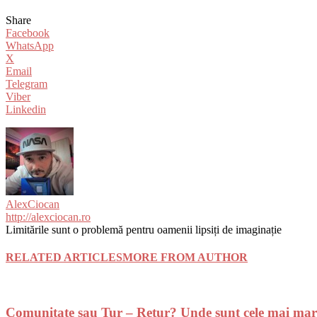
Share
Facebook
WhatsApp
X
Email
Telegram
Viber
Linkedin
AlexCiocan
http://alexciocan.ro
Limitările sunt o problemă pentru oamenii lipsiți de imaginație
RELATED ARTICLES
MORE FROM AUTHOR
Comunitate sau Tur – Retur? Unde sunt cele mai mar