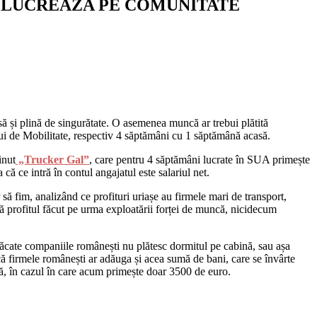
E LUCREAZA PE COMUNITATE
să și plină de singurătate. O asemenea muncă ar trebui plătită
lui de Mobilitate, respectiv 4 săptămâni cu 1 săptămână acasă.
inut
„Trucker Gal”
, care pentru 4 săptămâni lucrate în SUA primește
 ce intră în contul angajatul este salariul net.
ă fim, analizând ce profituri uriașe au firmele mari de transport,
ză profitul făcut pe urma exploatării forței de muncă, nicidecum
ăcate companiile românești nu plătesc dormitul pe cabină, sau așa
că firmele românești ar adăuga și acea sumă de bani, care se învârte
ă, în cazul în care acum primește doar 3500 de euro.