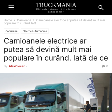
TRUCKMANIA
Ultimele informatii din lumea
camioanelor
Home
Camioane
Camioanele electrice ar putea să devină mult mai
populare în curând. Iată...
Camioane
Electrice-Autonome
Camioanele electrice ar
putea să devină mult mai
populare în curând. Iată de ce
By
AlexCiocan
-
0