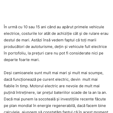
În urmă cu 10 sau 15 ani când au apărut primele vehicule
electrice, costurile lor atât de achiziție cât și de rulare erau
destul de mari. Astăzi însă vedem faptul că toți marii
producători de autoturisme, dețin și vehicule full electrice
în portofoliu, la prețuri care nu pot fi considerate nici pe
departe foarte mari.
Deși camioanele sunt mult mai mari și mult mai scumpe,
dacă funcționează pe curent electric, devin mult mai
fiabile în timp. Motorul electric are nevoie de mult mai
puțină întreținere, iar prețul bateriilor scade de la an la an.
Dacă mai punem la socoteală și investițiile recente făcute
pe plan mondial în energie regenerabilă, dacă facem bine
calculele, ajungem să constatăm faptul că în acest moment,