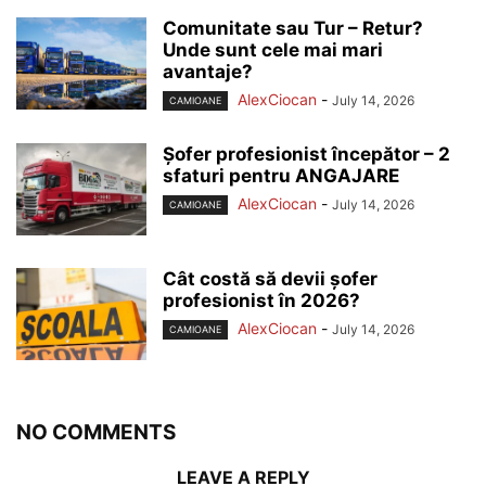
Comunitate sau Tur – Retur?
Unde sunt cele mai mari
avantaje?
AlexCiocan
-
July 14, 2026
CAMIOANE
Șofer profesionist începător – 2
sfaturi pentru ANGAJARE
AlexCiocan
-
July 14, 2026
CAMIOANE
Cât costă să devii șofer
profesionist în 2026?
AlexCiocan
-
July 14, 2026
CAMIOANE
NO COMMENTS
LEAVE A REPLY