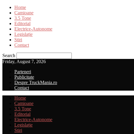
Home
Camioane
3.5 Tone
Editorial
Electrice-Autonome
Legislație
Stiri
Contact
Search
Friday, August 7, 2026
Parteneri
Publicitate
Despre TruckMania.ro
Contact
Home
Camioane
3.5 Tone
Editorial
Electrice-Autonome
Legislație
Stiri