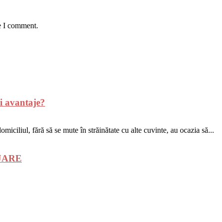
e I comment.
i avantaje?
miciliul, fără să se mute în străinătate cu alte cuvinte, au ocazia să...
GAJARE