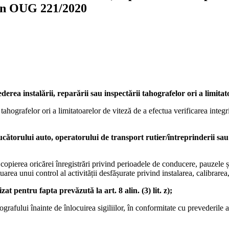
rin OUG 221/2020
erea instalării, reparării sau inspectării tahografelor ori a limitato
 tahografelor ori a limitatoarelor de viteză de a efectua verificarea integri
cătorului auto, operatorului de transport rutier/întreprinderii sau at
au copierea oricărei înregistrări privind perioadele de conducere, pauzele
area unui control al activității desfășurate privind instalarea, calibrarea
zat pentru fapta prevăzută la art. 8 alin. (3) lit. z);
tahografului înainte de înlocuirea sigiliilor, în conformitate cu prevederi