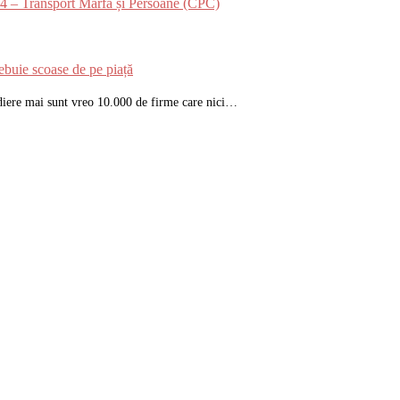
024 – Transport Marfă și Persoane (CPC)
ebuie scoase de pe piață
ediere mai sunt vreo 10.000 de firme care nici…