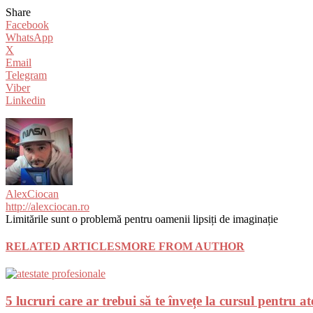
Share
Facebook
WhatsApp
X
Email
Telegram
Viber
Linkedin
AlexCiocan
http://alexciocan.ro
Limitările sunt o problemă pentru oamenii lipsiți de imaginație
RELATED ARTICLES
MORE FROM AUTHOR
5 lucruri care ar trebui să te învețe la cursul pentru 