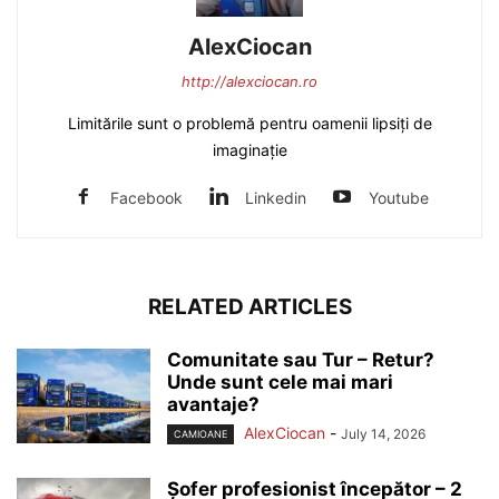
AlexCiocan
http://alexciocan.ro
Limitările sunt o problemă pentru oamenii lipsiți de
imaginație
Facebook
Linkedin
Youtube
RELATED ARTICLES
Comunitate sau Tur – Retur?
Unde sunt cele mai mari
avantaje?
AlexCiocan
-
July 14, 2026
CAMIOANE
Șofer profesionist începător – 2