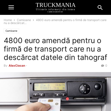
TRUCKMANIA
Ultimele informatii din lumea
camioanelor
Home
Camioane
4800 euro amendă pentru o firmă de transport care
nu a descărcat...
Camioane
4800 euro amendă pentru o
firmă de transport care nu a
descărcat datele din tahograf
By
AlexCiocan
-
0