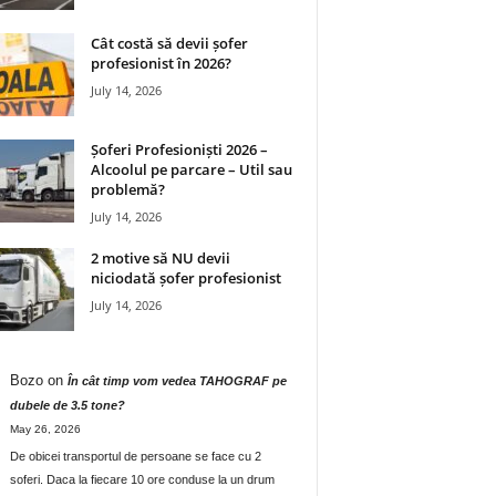
Cât costă să devii șofer
profesionist în 2026?
July 14, 2026
Șoferi Profesioniști 2026 –
Alcoolul pe parcare – Util sau
problemă?
July 14, 2026
2 motive să NU devii
niciodată șofer profesionist
July 14, 2026
Bozo
on
În cât timp vom vedea TAHOGRAF pe
dubele de 3.5 tone?
May 26, 2026
De obicei transportul de persoane se face cu 2
soferi. Daca la fiecare 10 ore conduse la un drum