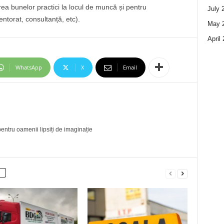
ea bunelor practici la locul de muncă și pentru
July 
entorat, consultanță, etc).
May 
April
WhatsApp
X
Email
entru oamenii lipsiți de imaginație