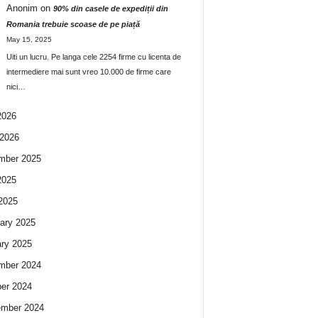
Anonim
on
90% din casele de expediții din
Romania trebuie scoase de pe piață
May 15, 2025
Uiti un lucru. Pe langa cele 2254 firme cu licenta de
intermediere mai sunt vreo 10.000 de firme care
nici…
2026
2026
mber 2025
2025
 2025
ary 2025
ry 2025
mber 2024
er 2024
ember 2024