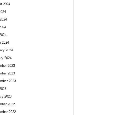
t 2024
2024
2024
2024
 2024
h 2024
ary 2024
ry 2024
mber 2023
mber 2023
ember 2023
 2023
ry 2023
mber 2022
ember 2022