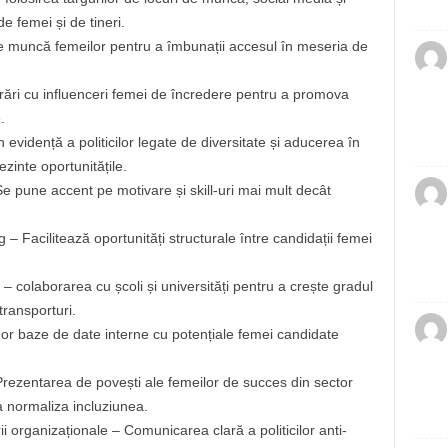
e femei și de tineri.
i de muncă femeilor pentru a îmbunații accesul în meseria de
rări cu influenceri femei de încredere pentru a promova
.
 evidență a politicilor legate de diversitate și aducerea în
ezinte oportunitățile.
e pune accent pe motivare și skill-uri mai mult decât
 Facilitează oportunități structurale între candidații femei
– colaborarea cu școli și universități pentru a crește gradul
transporturi.
nor baze de date interne cu potențiale femei candidate
ezentarea de povești ale femeilor de succes din sector
a normaliza incluziunea.
 organizaționale – Comunicarea clară a politicilor anti-