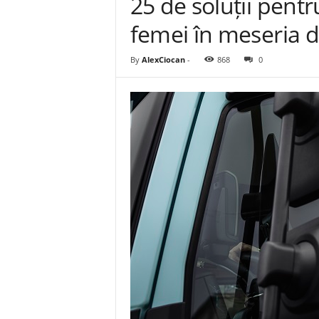
25 de soluții pent
femei în meseria d
By
AlexCiocan
-
868
0