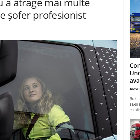
ru a atrage mai multe
e șofer profesionist
Com
Und
ava
AlexC
Șoferi
să-și 
cu alt