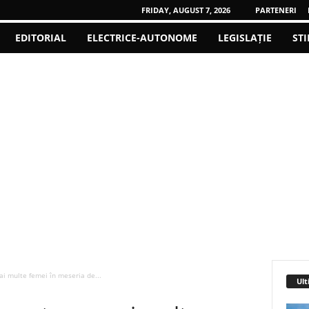
FRIDAY, AUGUST 7, 2026
PARTENERI
EDITORIAL
ELECTRICE-AUTONOME
LEGISLAȚIE
STI
ai multe femei în meseria de...
Ult