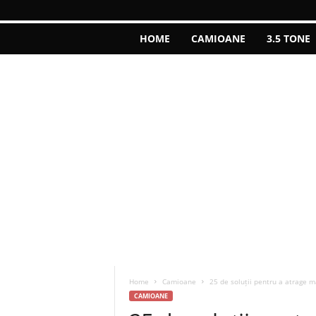
HOME
CAMIOANE
3.5 TONE
Home
Camioane
25 de soluții pentru a atrage m
CAMIOANE