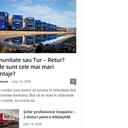
unitate sau Tur – Retur?
e sunt cele mai mari
ntaje?
iocan
-
July 14, 2026
0
i români care doresc să lucreze în străinătate fără
schimbe domiciliul, fără să se mute în străinătate
e cuvinte, au ocazia să...
Șofer profesionist începător –
2 sfaturi pentru ANGAJARE
July 14, 2026