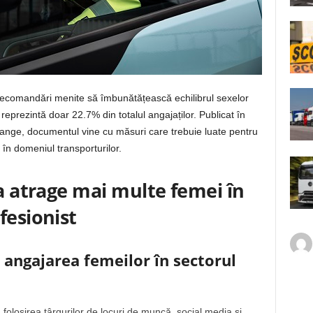
ecomandări menite să îmbunătățească echilibrul sexelor
reprezintă doar 22.7% din totalul angajaților. Publicat în
nge, documentul vine cu măsuri care trebuie luate pentru
 în domeniul transporturilor.
 a atrage mai multe femei în
fesionist
 angajarea femeilor în sectorul
 folosirea târgurilor de locuri de muncă, social media și