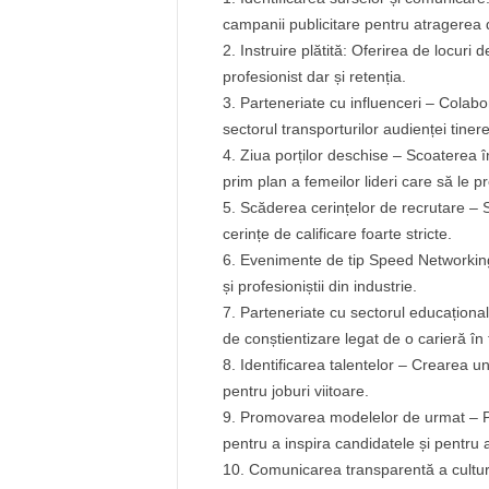
campanii publicitare pentru atragerea d
Instruire plătită: Oferirea de locur
profesionist dar și retenția.
Parteneriate cu influenceri – Colabo
sectorul transporturilor audienței tinere
Ziua porților deschise – Scoaterea în
prim plan a femeilor lideri care să le pr
Scăderea cerințelor de recrutare – S
cerințe de calificare foarte stricte.
Evenimente de tip Speed Networking –
și profesioniștii din industrie.
Parteneriate cu sectorul educațional 
de conștientizare legat de o carieră în 
Identificarea talentelor – Crearea u
pentru joburi viitoare.
Promovarea modelelor de urmat – Pr
pentru a inspira candidatele și pentru 
Comunicarea transparentă a culturii