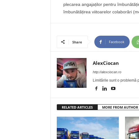
plecarea angajaților pentru îmbunătățir
îmbunătățirea viitoarelor colaborări (m
Facebook
Share
AlexCiocan
http://alexciocan.ro
Limitările sunt o problemă p
RELATED ARTICLES
MORE FROM AUTHOR