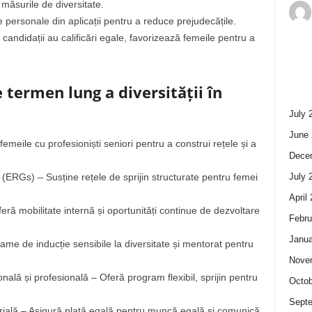
 măsurile de diversitate.
 personale din aplicații pentru a reduce prejudecățile.
candidații au calificări egale, favorizează femeile pentru a
 termen lung a diversității în
July 
June 
eile cu profesioniști seniori pentru a construi rețele și a
Dece
(ERGs) – Susține rețele de sprijin structurate pentru femei
July 
April
ră mobilitate internă și oportunități continue de dezvoltare
Febru
Janua
me de inducție sensibile la diversitate și mentorat pentru
Nove
sonală și profesională – Oferă program flexibil, sprijin pentru
Octob
Sept
larială – Asigură plată egală pentru muncă egală și comunică