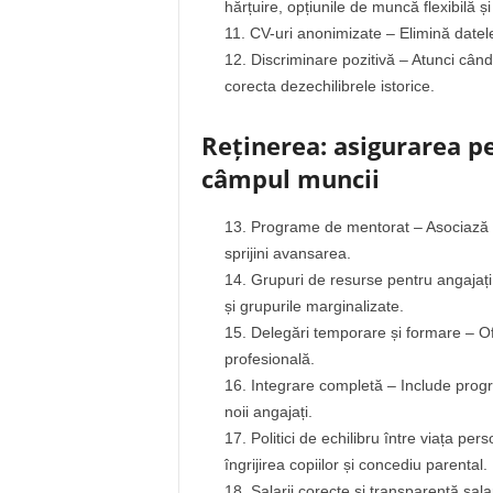
hărțuire, opțiunile de muncă flexibilă și
CV-uri anonimizate – Elimină datele
Discriminare pozitivă – Atunci când 
corecta dezechilibrele istorice.
Reținerea: asigurarea pe
câmpul muncii
Programe de mentorat – Asociază fem
sprijini avansarea.
Grupuri de resurse pentru angajați 
și grupurile marginalizate.
Delegări temporare și formare – Ofe
profesională.
Integrare completă – Include progra
noii angajați.
Politici de echilibru între viața per
îngrijirea copiilor și concediu parental.
Salarii corecte și transparență sa