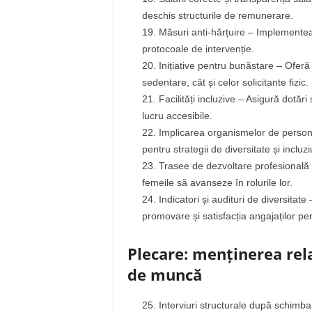
deschis structurile de remunerare.
Măsuri anti-hărțuire – Implementeaz
protocoale de intervenție.
Inițiative pentru bunăstare – Oferă
sedentare, cât și celor solicitante fizic.
Facilități incluzive – Asigură dotăr
lucru accesibile.
Implicarea organismelor de personal
pentru strategii de diversitate și incluz
Trasee de dezvoltare profesională 
femeile să avanseze în rolurile lor.
Indicatori și audituri de diversitate
promovare și satisfacția angajaților pe
Plecare: menținerea relaț
de muncă
Interviuri structurale după schimba