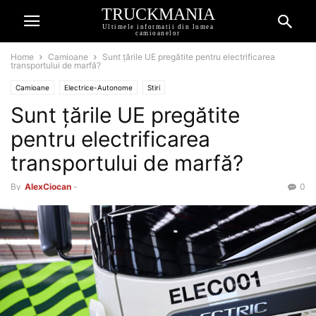
TRUCKMANIA
Ultimele informatii din lumea
camioanelor
Home
Camioane
Sunt țările UE pregătite pentru electrificarea
transportului de marfă?
Camioane
Electrice-Autonome
Stiri
Sunt țările UE pregătite
pentru electrificarea
transportului de marfă?
By
AlexCiocan
-
0