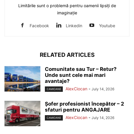
Limitările sunt o problemă pentru oamenii lipsiți de
imaginație
Facebook
Linkedin
Youtube
RELATED ARTICLES
Comunitate sau Tur – Retur?
Unde sunt cele mai mari
avantaje?
AlexCiocan
-
July 14, 2026
CAMIOANE
Șofer profesionist începător – 2
sfaturi pentru ANGAJARE
AlexCiocan
-
July 14, 2026
CAMIOANE