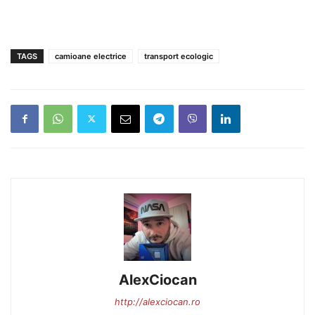
TAGS
camioane electrice
transport ecologic
AlexCiocan
http://alexciocan.ro