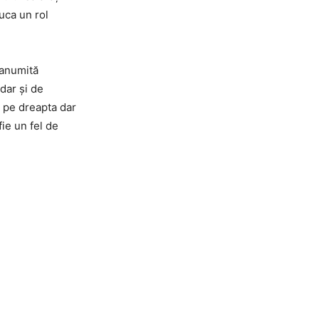
uca un rol
 anumită
dar și de
e pe dreapta dar
fie un fel de