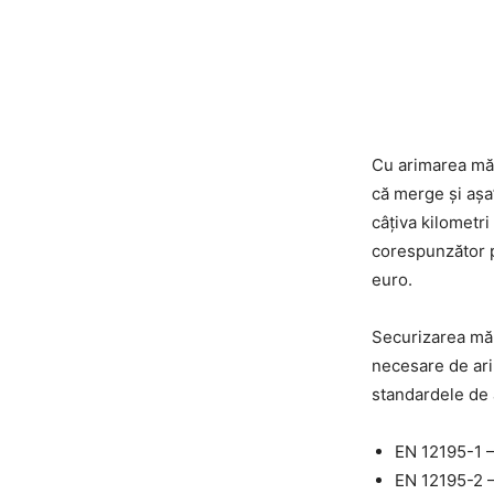
Cu arimarea măr
că merge și așa
câțiva kilometr
corespunzător p
euro.
Securizarea măr
necesare de arim
standardele de 
EN 12195-1 –
EN 12195-2 