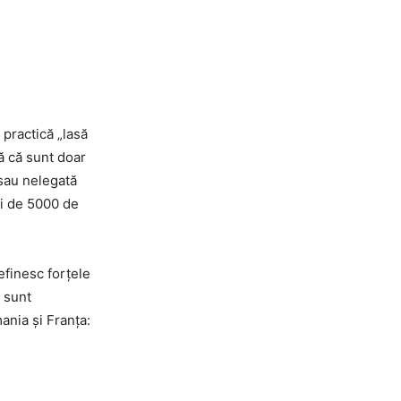
 practică „lasă
ă că sunt doar
 sau nelegată
și de 5000 de
efinesc forțele
e sunt
ania și Franța: