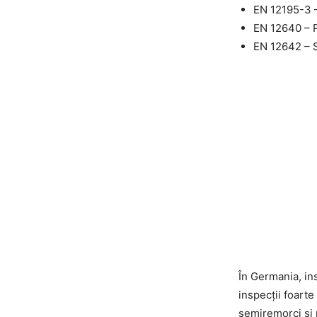
EN 12195-3 –
EN 12640 – 
EN 12642 – S
În Germania, ins
inspecții foart
semiremorci și r