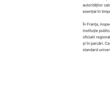
autorităților c
esențial în timp
În Franța, insp
instituție publi
oficialii region
și în parcări. C
standard univer