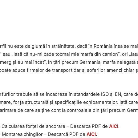
fii nu este de glumă în străinătate, dacă în România însă se mai
” sau „lasă că nu-mi cade tocmai mie marfa din camion”, ori „las
i merg și eu mai încet”, în țări precum Germania, marfa nelegată
oate aduce firmelor de transport dar și șoferilor amenzi chiar 
furilor trebuie să se încadreze în standardele ISO și EN, care d
are, forța structurală și specificațiile echipamentelor. Iată car
arimare de care se ține cont la controalele din țări precum Germ
 Calcularea forței de ancorare – Descarcă PDF de
AICI
.
– Montarea chingilor – Descarcă PDF de
AICI
.