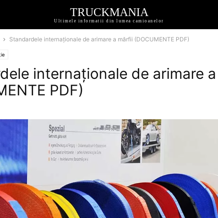
TRUCKMANIA
Ultimele informatii din lumea camioanelor
Standardele internaționale de arimare a mărfii (DOCUMENTE PDF)
ție
dele internaționale de arimare a
MENTE PDF)