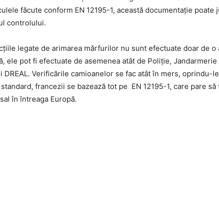
alculele făcute conform EN 12195-1, această documentație poate j
ul controlului.
ecțiile legate de arimarea mărfurilor nu sunt efectuate doar de o
că, ele pot fi efectuate de asemenea atât de Poliție, Jandarmerie 
ali DREAL. Verificările camioanelor se fac atât în mers, oprindu-l
a standard, francezii se bazează tot pe EN 12195-1, care pare să 
sal în întreaga Europă.