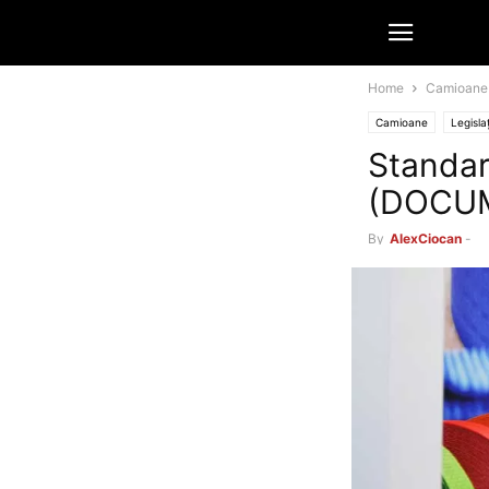
Home
Camioane
Camioane
Legisla
Standar
(DOCU
By
AlexCiocan
-