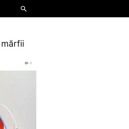
 mărfii
0