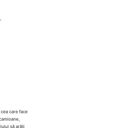
.
e cea care face
 camioane,
ului să arăți