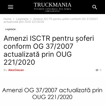
TRUCKMANIA
Ultimele informatii din lumea
camioanelor
Home
Legislație
Amenzi ISCTR pentru șoferi conform OG 37/2007
actualizată prin OUG 221/2020
Legislație
Amenzi ISCTR pentru șoferi
conform OG 37/2007
actualizată prin OUG
221/2020
By
AlexCiocan
-
0