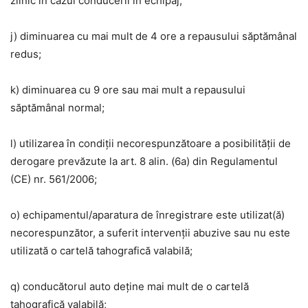
zilnic în cazul conducerii în echipaj;
j) diminuarea cu mai mult de 4 ore a repausului săptămânal
redus;
k) diminuarea cu 9 ore sau mai mult a repausului
săptămânal normal;
l) utilizarea în condiții necorespunzătoare a posibilității de
derogare prevăzute la art. 8 alin. (6a) din Regulamentul
(CE) nr. 561/2006;
o) echipamentul/aparatura de înregistrare este utilizat(ă)
necorespunzător, a suferit intervenții abuzive sau nu este
utilizată o cartelă tahografică valabilă;
q) conducătorul auto deține mai mult de o cartelă
tahografică valabilă;